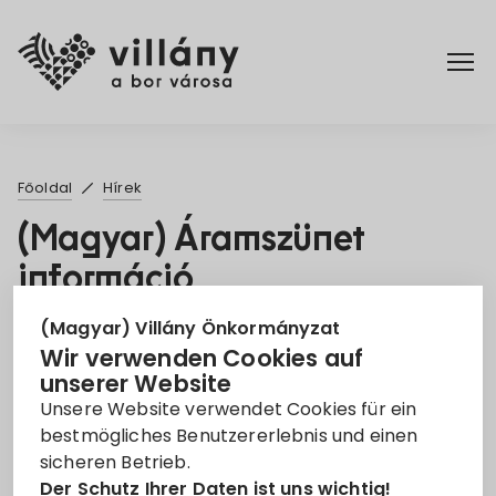
Főoldal
Főoldal
Hírek
Rendelettár
(Magyar) Áramszünet
információ
Turizmus
8. Sep. 2021
(Magyar) Villány Önkormányzat
Wir verwenden Cookies auf
Áramszünet
EON
Információ
unserer Website
Unsere Website verwendet Cookies für ein
Leider ist der Eintrag nur auf
Magyar
verfügbar.
bestmögliches Benutzererlebnis und einen
sicheren Betrieb.
Der Schutz Ihrer Daten ist uns wichtig!