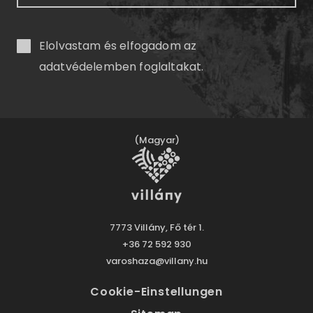
Elolvastam és elfogadom az
adatvédelemben
foglaltakat.
(Magyar)
7773 Villány, Fő tér 1.
+36 72 592 930
varoshaza@villany.hu
Cookie-Einstellungen