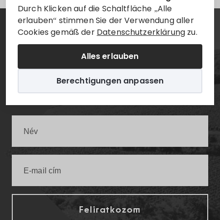
Durch Klicken auf die Schaltfläche „Alle
erlauben“ stimmen Sie der Verwendung aller
Cookies gemäß der
Datenschutzerklärung
zu.
Hírlevél
Alles erlauben
Értesüljön elsőként a legfrissebb villányi
Berechtigungen anpassen
infókról!