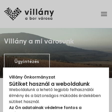
Főoldal
Villány a mi városunk
Elérhetőségek
Ügyintézés
Hírek
Rendelettár
Villány Önkormányzat
Sütiket használ a weboldalunk
Weboldalunk a lehető legjobb felhasználói
Pályázatok
élmény és a biztonságos működés érdekében
Hírek
sütiket használ.
Dokumentumok
Az Ön adatainak védelme fontos a