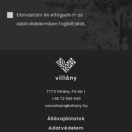
Elolvastam és elfogadom az
adatvédelemben
foglaltakat.
7773 Villány, Fő tér 1.
+36 72 592 930
varoshaza@villany.hu
Állásajánlatok
Adatvédelem