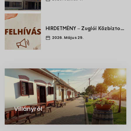
HIRDETMÉNY – Zuglói Közbiztonsági non-profit Kft.felperesnek – Göncző László alperes ellen várakozási díj és pótdíj megfizetése iránt indított perében
2026. Május 29.
Villányról