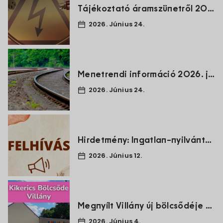
Tájékoztató áramszünetről 2026.06.30.
2026. Június 24.
Menetrendi információ 2026. július 10/11-én és július 11/12-én
2026. Június 24.
Hirdetmény: Ingatlan-nyilvántartási adatrendezés (Villány 1382. és 0193/6 hrsz.)
2026. Június 12.
Megnyílt Villány új bölcsődéje – továbbra is várjuk a jelentkezőket!
2026. Június 4.