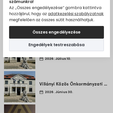
Összes hír
számunkra!
Állásajánlatok
Az „Összes engedélyezése” gombra kattintva
hozzájárul, hogy az
adatkezelési szabályzatnak
Villány Hegyközség Rendtartása
megfelelően az összes sütit használhatjuk.
Szolgáltatók
2026. Július 21.
Összes engedélyezése
Turizmus
Engedélyek testreszabása
Választási információk
Álláspályázat pályázati referens munkakör betöltésére
2026. Július 10.
Választási szervek
Választási ügyintézés
Villányi Közös Önkormányzati Hivatal 2026. július 1-jén zárva tart
2024. évi általános választás
2026. Június 30.