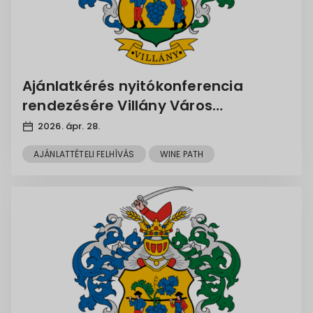
Ajánlatkérés nyitókonferencia
rendezésére Villány Város
Önkormányzata WINE PATH című,
2026. ápr. 28.
HUHR_2401_4.6_029 azonosító
AJÁNLATTÉTELI FELHÍVÁS
WINE PATH
számú projektjében