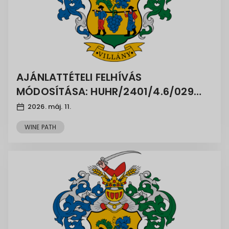
AJÁNLATTÉTELI FELHÍVÁS
MÓDOSÍTÁSA: HUHR/2401/4.6/029
azonosító számú, WINE PATH projekt
2026. máj. 11.
WINE PATH