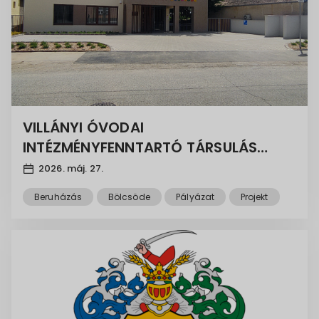
VILLÁNYI ÓVODAI
INTÉZMÉNYFENNTARTÓ TÁRSULÁS
BÖLCSŐDEI NEVELÉS FEJLESZTÉSÉHEZ
2026. máj. 27.
KAPCSOLÓDÓ BERUHÁZÁSA
Beruházás
Bölcsöde
Pályázat
Projekt