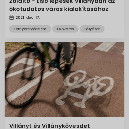
Zöldítő - Első lépések Villányban az
ökotudatos város kialakításához
2021. dec. 17.
Környezetvédelem
Ökováros
Pályázat
Villányt és Villánykövesdet