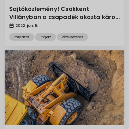
Sajtóközlemény! Csökkent
Villányban a csapadék okozta károk
kialakulásának veszélye
2022. jan. 5.
Pályázat
Projekt
Vízelvezetés