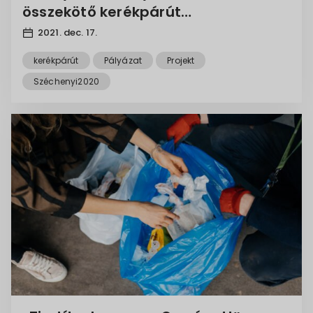
összekötő kerékpárút
megvalóssítása
2021. dec. 17.
kerékpárút
Pályázat
Projekt
Széchenyi2020