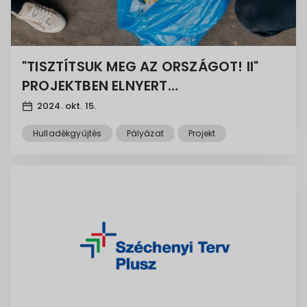
"TISZTÍTSUK MEG AZ ORSZÁGOT! II"
PROJEKTBEN ELNYERT
TÁMOGATÁSRÓL
2024. okt. 15.
Hulladékgyűjtés
Pályázat
Projekt