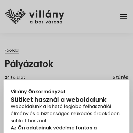
Főoldal
Főoldal
Címkék
Elérhetőségek
Pályázatok
AJÁNLATTÉTELI FELHÍVÁS
3
Beruházás
1
Hírek
Szűrés
24 találat
Bölcsöde
1
Csapadékvíz
1
Rendelettár
Villány Önkormányzat
Energetikai fejlesztés
1
Sütiket használ a weboldalunk
Gazdaságfejlesztési zóna
2
Weboldalunk a lehető legjobb felhasználói
Pályázatok
Hulladékgyűjtés
2
élmény és a biztonságos működés érdekében
sütiket használ.
Iparterület
2
Dokumentumok
Az Ön adatainak védelme fontos a
játszótér
1