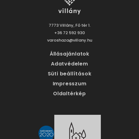
7773 Villány, Fő tér 1.
+36 72 592 930
varoshaza@villany.hu
Állásajánlatok
Adatvédelem
Süti beállítások
Impresszum
Oldaltérkép