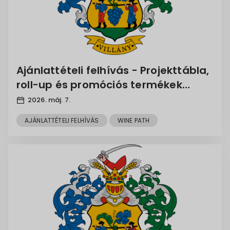
Ajánlattételi felhívás - Projekttábla,
roll-up és promóciós termékek
megrendelése Villány Város
2026. máj. 7.
Önkormányzata WINE PATH című,
AJÁNLATTÉTELI FELHÍVÁS
WINE PATH
HUHR24014.6029 azonosító számú
projektjében