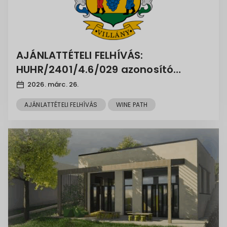
AJÁNLATTÉTELI FELHÍVÁS:
HUHR/2401/4.6/029 azonosító
számú, WINE PATH projekt
2026. márc. 26.
AJÁNLATTÉTELI FELHÍVÁS
WINE PATH