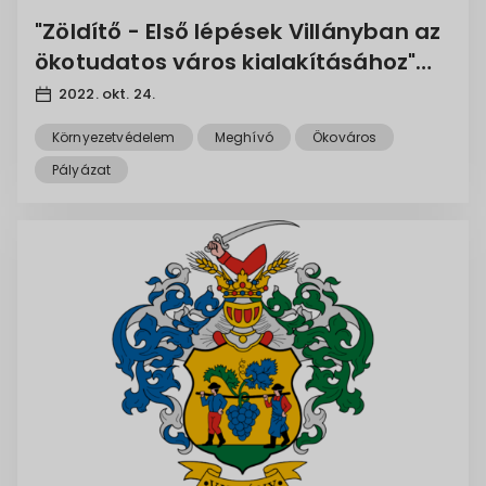
"Zöldítő - Első lépések Villányban az
ökotudatos város kialakításához"
pályázat
2022. okt. 24.
Környezetvédelem
Meghívó
Ökováros
Pályázat