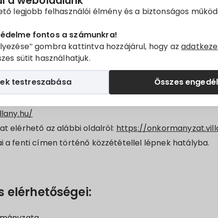
ál a weboldalunk
gát a következő szabályzatnak:
ető legjobb felhasználói élmény és a biztonságos műkö
nek a személyes adatok kezelése tekintetében történő
védelme fontos a számunkra!
lyezése” gombra kattintva hozzájárul, hogy az
adatkeze
l, valamint a 95/46/EK rendelet hatályon kívül helyezé
zes sütit használhatjuk.
Z EURÓPAI PARLAMENT ÉS A TANÁCS (EU) 2016/679 RENDELE
tatást adjuk.
ek testreszabása
Összes engedé
lyzat az alábbi oldalak adatkezelését szabályozza:
llany.hu/
t elérhető az alábbi oldalról:
https://onkormanyzat.vil
 a fenti címen történő közzététellel lépnek hatályba.
s elérhetőségei:
rmányzata