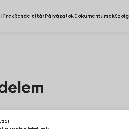
k
Hírek
Rendelettár
Pályázatok
Dokumentumok
Szolg
delem
yzat
nyzata
(székhely: 7773 Villány, Fő tér 1.), (a továbbiakba