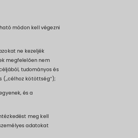
tható módon kell végezni
azokat ne kezeljék
nek megfelelően nem
céljából, tudományos és
s („célhoz kötöttség”);
legyenek, és a
intézkedést meg kell
 személyes adatokat