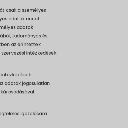
sát csak a személyes
lyes adatok ennél
emélyes adatok
ljából, tudományos és
etben az érintettek
 szervezési intézkedések
i intézkedések
az adatok jogosulatlan
y károsodásával
egfelelés igazolására