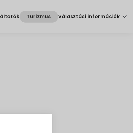
áltatók
Turizmus
Választási információk
Választási szervek
Választási ügyintézés
2024. évi általános választ
n: Szolgáltató,