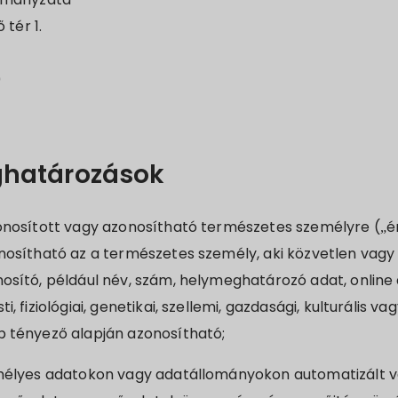
 tér 1.
0
határozások
nosított vagy azonosítható természetes személyre („ér
nosítható az a természetes személy, aki közvetlen vag
osító, például név, szám, helymeghatározó adat, online
, fiziológiai, genetikai, szellemi, gazdasági, kulturális v
 tényező alapján azonosítható;
élyes adatokon vagy adatállományokon automatizált v