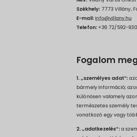
Székhely:
7773 Villány, Fő
E-mail:
info@villany.hu
Telefon:
+36 72/592-93
Fogalom meg
1. „személyes adat”:
azo
bármely információ; azo
különösen valamely azon
természetes személy testi
vonatkozó egy vagy több
2. „adatkezelés”:
a szem