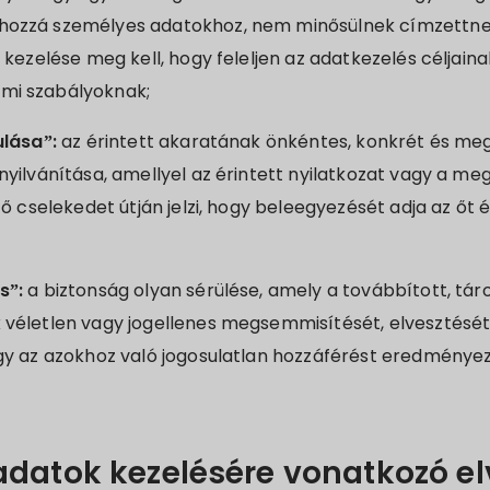
hozzá személyes adatokhoz, nem minősülnek címzettnek
i kezelése meg kell, hogy feleljen az adatkezelés céljai
mi szabályoknak;
ulása”:
az érintett akaratának önkéntes, konkrét és meg
nyilvánítása, amellyel az érintett nyilatkozat vagy a me
ező cselekedet útján jelzi, hogy beleegyezését adja az őt
s”:
a biztonság olyan sérülése, amely a továbbított, tá
 véletlen vagy jogellenes megsemmisítését, elvesztését
gy az azokhoz való jogosulatlan hozzáférést eredményez
adatok kezelésére vonatkozó e