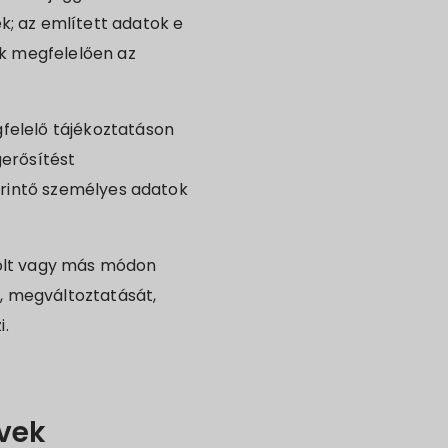
; az említett adatok e
nak megfelelően az
felelő tájékoztatáson
gerősítést
 érintő személyes adatok
rolt vagy más módon
, megváltoztatását,
i.
lvek