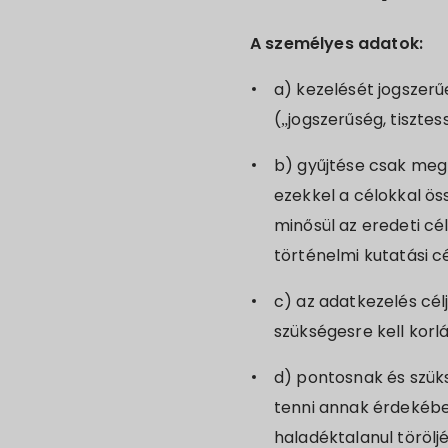
A személyes adatok:
a) kezelését jogszerű
(„jogszerűség, tisztes
b) gyűjtése csak megh
ezekkel a célokkal ö
minősül az eredeti c
történelmi kutatási c
c) az adatkezelés cél
szükségesre kell korl
d) pontosnak és szük
tenni annak érdekébe
haladéktalanul törölj