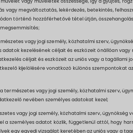
űvelet vagy műveletek összessége, így a gyűjtés, rögzí
tás vagy megváltoztatás, lekérdezés, betekintés, felhasz
ódon történő hozzáférhetővé tétel útján, összehangolá
ve megsemmisítés;
rmészetes vagy jogi személy, közhatalmi szerv, ügynök
s adatok kezelésének céljait és eszközeit önállóan vagy
kezelés céljait és eszközeit az uniós vagy a tagállami j
tkezelő kijelölésére vonatkozó különös szempontokat az
a természetes vagy jogi személy, közhatalmi szerv, üg
datkezelő nevében személyes adatokat kezel;
szetes vagy jogi személy, közhatalmi szerv, ügynökség
el a személyes adatot közlik, függetlenül attól, hogy ha
yek egy egyedi vizsgálat keretében az uniós vagy a tagá