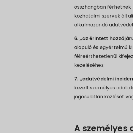
összhangban férhetnek 
közhatalmi szervek által
alkalmazandó adatvédel
6. „az érintett hozzájár
alapuló és egyértelmű ki
félreérthetetlenül kifej
kezeléséhez;
7. „adatvédelmi inciden
kezelt személyes adatok
jogosulatlan közlését va
A személyes 