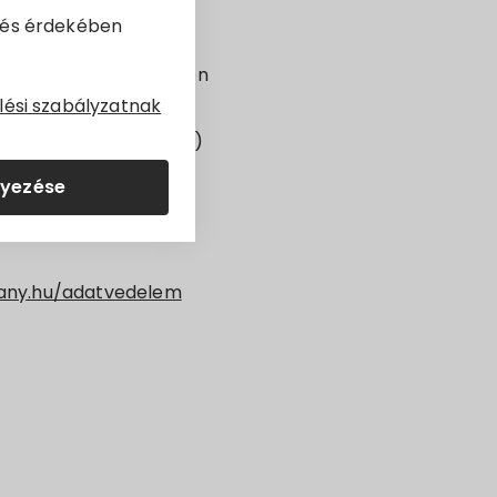
dés érdekében
 védelméről és az ilyen
lési szabályzatnak
séről (általános
TE (2016. április 27.)
lyezése
lany.hu/adatvedelem