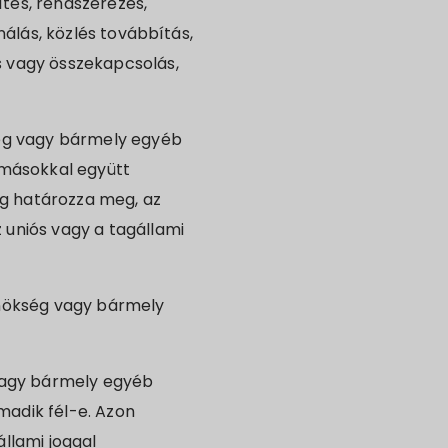
tés, rendszerezés,
nálás, közlés továbbítás,
s vagy összekapcsolás,
ség vagy bármely egyéb
 másokkal együtt
og határozza meg, az
 uniós vagy a tagállami
ynökség vagy bármely
 vagy bármely egyéb
rmadik fél-e. Azon
llami joggal