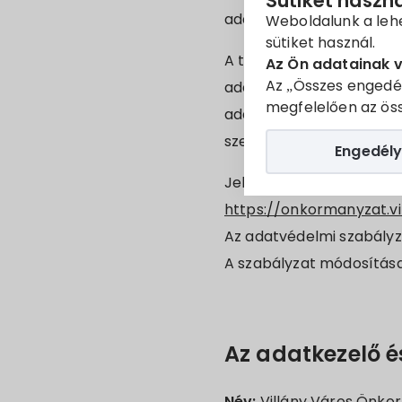
Sütiket haszn
adatkezelő) alá veti ma
Weboldalunk a leh
sütiket használ.
A természetes személyek
Az Ön adatainak 
Az „Összes engedé
adatok szabad áramlásáró
megfelelően az öss
adatvédelmi rendelet) A
szerint az alábbi tájékoz
Engedély
Jelen adatvédelmi szabá
https://onkormanyzat.vi
Az adatvédelmi szabályza
A szabályzat módosításai
Az adatkezelő é
Név:
Villány Város Önko