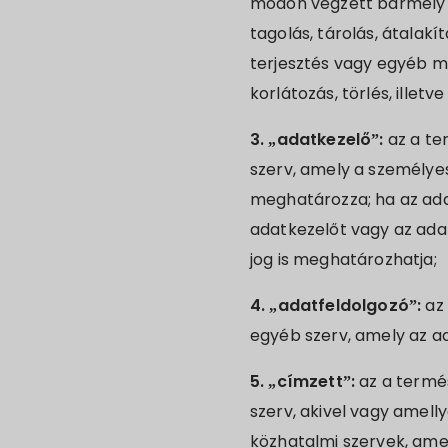
módon végzett bármely m
tagolás, tárolás, átalakí
terjesztés vagy egyéb m
korlátozás, törlés, illet
3. „adatkezelő”:
az a te
szerv, amely a személye
meghatározza; ha az adat
adatkezelőt vagy az ada
jog is meghatározhatja;
4. „adatfeldolgozó”:
az 
egyéb szerv, amely az a
5. „címzett”:
az a termé
szerv, akivel vagy amelly
közhatalmi szervek, amel