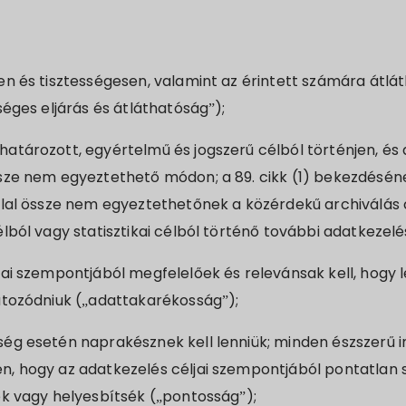
en és tisztességesen, valamint az érintett számára átlá
séges eljárás és átláthatóság”);
atározott, egyértelmű és jogszerű célból történjen, és 
ssze nem egyeztethető módon; a 89. cikk (1) bekezdésé
éllal össze nem egyeztethetőnek a közérdekű archiválás 
élból vagy statisztikai célból történő további adatkezelé
jai szempontjából megfelelőek és relevánsak kell, hogy 
átozódniuk („adattakarékosság”);
ség esetén naprakésznek kell lenniük; minden észszerű 
n, hogy az adatkezelés céljai szempontjából pontatlan
ék vagy helyesbítsék („pontosság”);