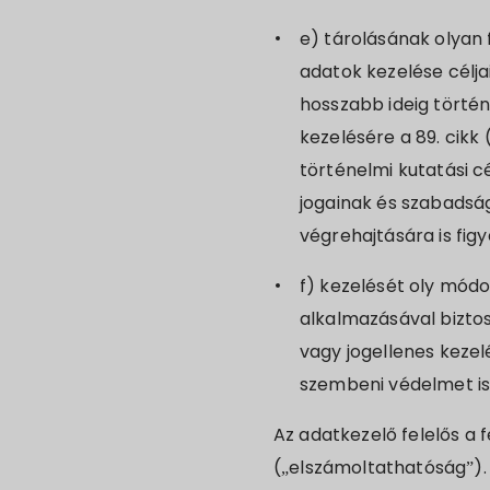
e) tárolásának olyan 
adatok kezelése célja
hosszabb ideig törté
kezelésére a 89. cik
történelmi kutatási cé
jogainak és szabadsá
végrehajtására is fig
f) kezelését oly módo
alkalmazásával bizto
vagy jogellenes keze
szembeni védelmet is i
Az adatkezelő felelős a 
(„elszámoltathatóság”).