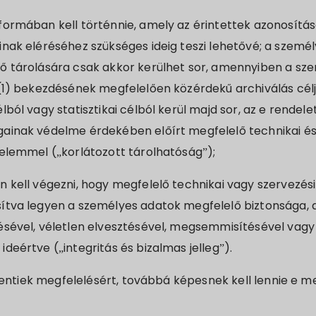
formában kell történnie, amely az érintettek azonosítá
inak eléréséhez szükséges ideig teszi lehetővé; a szemé
nő tárolására csak akkor kerülhet sor, amennyiben a sz
k (1) bekezdésének megfelelően közérdekű archiválás cé
lból vagy statisztikai célból kerül majd sor, az e rendel
gainak védelme érdekében előírt megfelelő technikai és
yelemmel („korlátozott tárolhatóság”);
n kell végezni, hogy megfelelő technikai vagy szervezés
sítva legyen a személyes adatok megfelelő biztonsága, 
lésével, véletlen elvesztésével, megsemmisítésével vag
deértve („integritás és bizalmas jelleg”).
fentiek megfelelésért, továbbá képesnek kell lennie e m