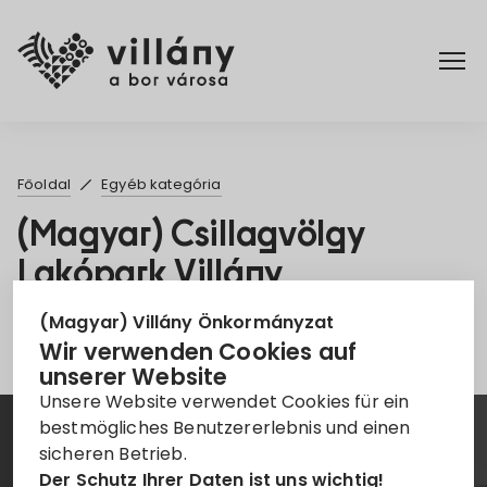
Főoldal
Főoldal
Egyéb kategória
Rendelettár
(Magyar) Csillagvölgy
Lakópark Villány
Turizmus
Leider ist der Eintrag nur auf
Magyar
verfügbar.
(Magyar) Villány Önkormányzat
Wir verwenden Cookies auf
unserer Website
Unsere Website verwendet Cookies für ein
bestmögliches Benutzererlebnis und einen
Hírlevél
sicheren Betrieb.
Der Schutz Ihrer Daten ist uns wichtig!