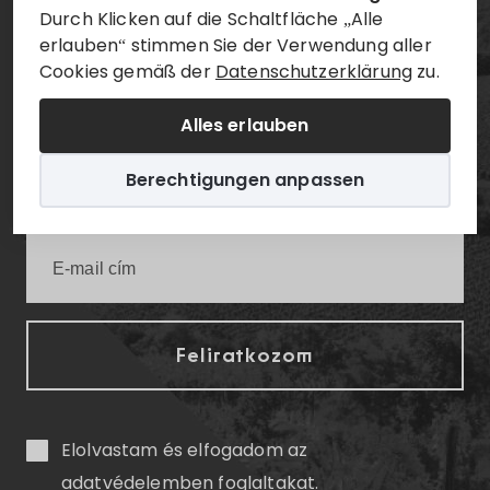
Durch Klicken auf die Schaltfläche „Alle
erlauben“ stimmen Sie der Verwendung aller
Értesüljön elsőként a legfrissebb villányi
Cookies gemäß der
Datenschutzerklärung
zu.
infókról!
Alles erlauben
Berechtigungen anpassen
Elolvastam és elfogadom az
adatvédelemben
foglaltakat.