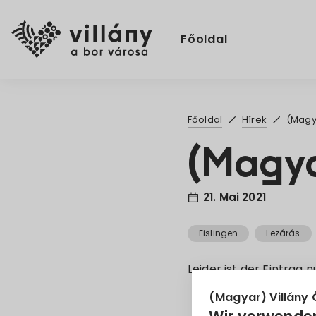
Főoldal
Főoldal
Hírek
(Magya
(Magyar
21. Mai 2021
Eislingen
Lezárás
Leider ist der Eintrag 
(Magyar) Villány