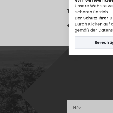
Wir verwenden
Unsere Website ve
Teilen
sicheren Betrieb.
Der Schutz Ihrer D
Durch Klicken auf 
Facebook
gemäß der
Datens
Berecht