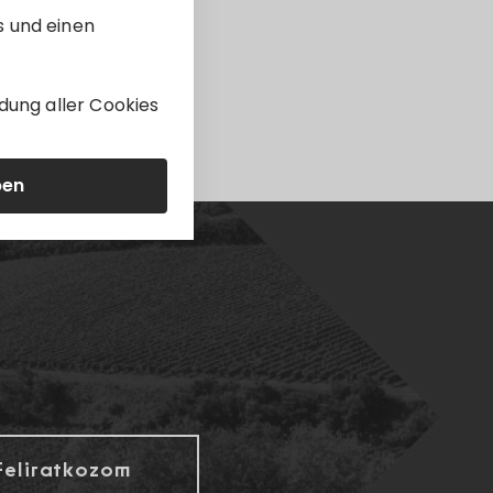
s und einen
dung aller Cookies
ben