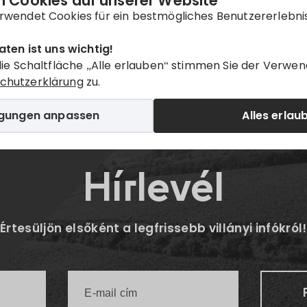
 Cookies auf unserer Website
rwendet Cookies für ein bestmögliches Benutzererlebni
aten ist uns wichtig!
die Schaltfläche „Alle erlauben“ stimmen Sie der Verwen
Twitter
E-mail
chutzerklärung
zu.
igungen anpassen
Alles erlau
Hírlevél
Értesüljön elsőként a legfrissebb villányi infókról!