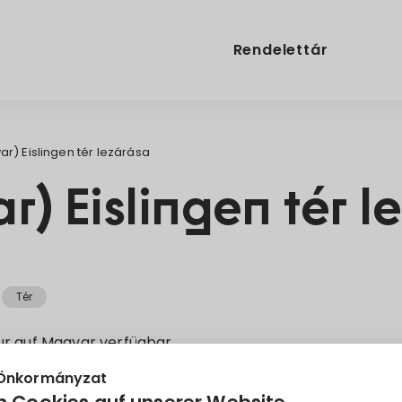
Rendelettár
r) Eislingen tér lezárása
) Eislingen tér l
Tér
nur auf
Magyar
verfügbar.
 Önkormányzat