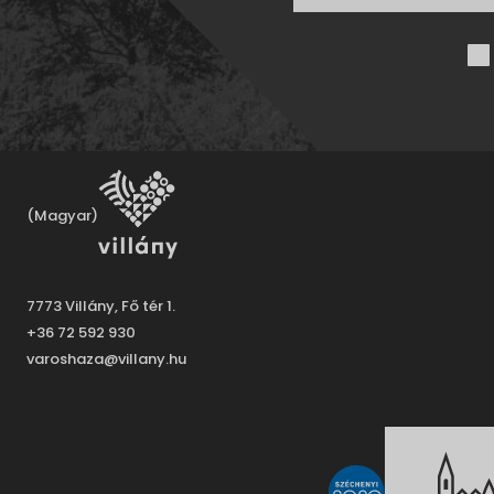
(Magyar)
7773 Villány, Fő tér 1.
+36 72 592 930
varoshaza@villany.hu