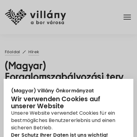
Főoldal
Főoldal
Hírek
Rendelettár
(Magyar)
Forgalomszabályozási terv,
Turizmus
Villány Batthyány u. 37.
(Magyar) Villány Önkormányzat
2024.02.08.
Wir verwenden Cookies auf
unserer Website
5. Feb. 2024
Unsere Website verwendet Cookies für ein
bestmögliches Benutzererlebnis und einen
Forgalomszabályozási terv
sicheren Betrieb.
Der Schutz Ihrer Daten ist uns wichtig!