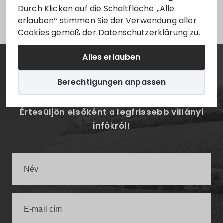
Leider ist der Eintrag nur auf
Magyar
verfügbar.
Durch Klicken auf die Schaltfläche „Alle
erlauben“ stimmen Sie der Verwendung aller
Cookies gemäß der
Datenschutzerklärung
zu.
Alles erlauben
Hírlevél
Berechtigungen anpassen
Értesüljön elsőként a legfrissebb villányi
infókról!