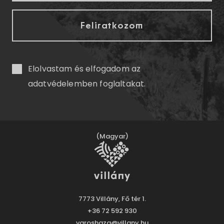
Elolvastam és elfogadom az
adatvédelemben
foglaltakat.
(Magyar)
7773 Villány, Fő tér 1.
+36 72 592 930
varoshaza@villany.hu