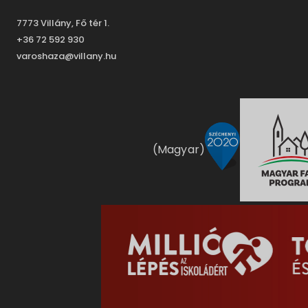
7773 Villány, Fő tér 1.
+36 72 592 930
varoshaza@villany.hu
(Magyar)