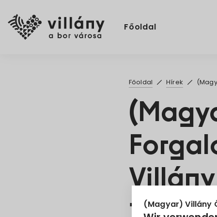
Főoldal
Főoldal
Hírek
(Magya
(Magya
Forgal
Villány
10.
(Magyar) Villány