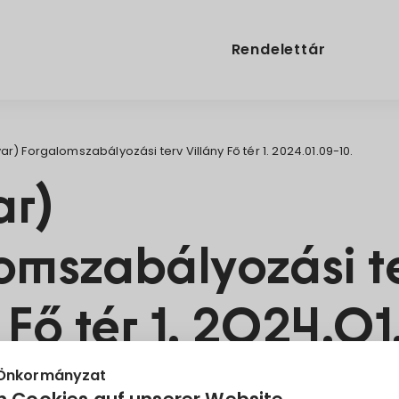
Rendelettár
r) Forgalomszabályozási terv Villány Fő tér 1. 2024.01.09-10.
r)
omszabályozási t
 Fő tér 1. 2024.0
 Önkormányzat