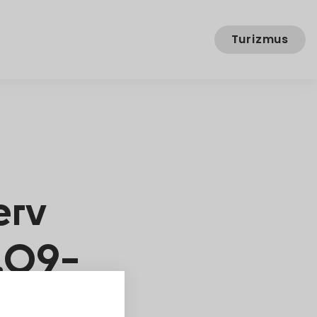
Turizmus
erv
1.09-