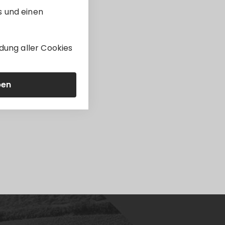
s und einen
dung aller Cookies
ben