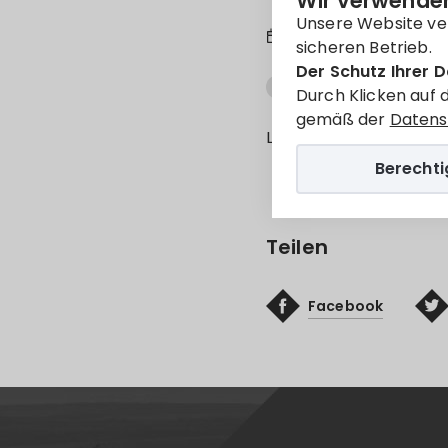
Wir verwenden
Unsere Website ve
8. Jan. 2024
sicheren Betrieb.
Der Schutz Ihrer D
Forgalomszabályozási ter
Durch Klicken auf 
gemäß der
Datens
Leider ist der Eintrag 
Berecht
Teilen
Facebook