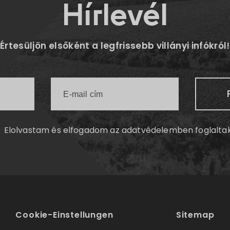
Hírlevél
Értesüljön elsőként a legfrissebb villányi infókról!
Elolvastam és elfogadom az
adatvédelemben
foglalta
Cookie-Einstellungen
Sitemap