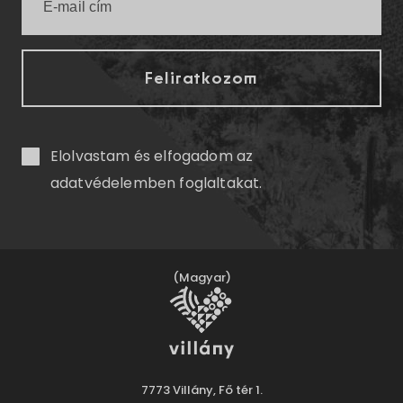
Elolvastam és elfogadom az
adatvédelemben
foglaltakat.
(Magyar)
7773 Villány, Fő tér 1.