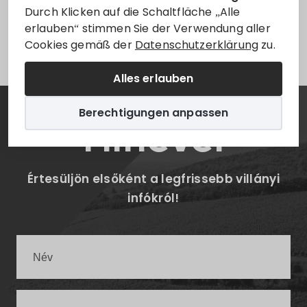
Durch Klicken auf die Schaltfläche „Alle
erlauben“ stimmen Sie der Verwendung aller
Leider ist der Eintrag nur auf
Magyar
verfügbar.
Cookies gemäß der
Datenschutzerklärung
zu.
Alles erlauben
Berechtigungen anpassen
Hírlevél
Értesüljön elsőként a legfrissebb villányi
infókról!