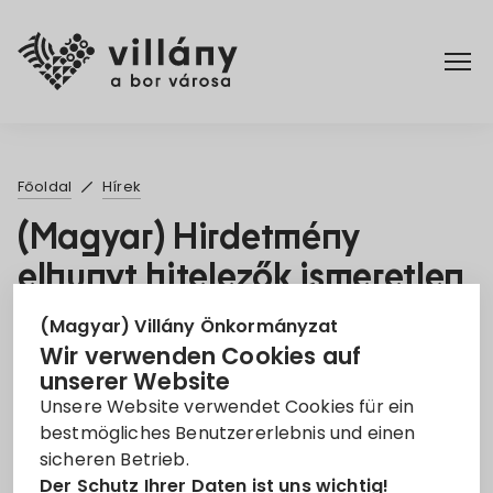
Főoldal
Főoldal
Hírek
Rendelettár
(Magyar) Hirdetmény
elhunyt hitelezők ismeretlen
Turizmus
örökösei részére: DRB DÉL-
(Magyar) Villány Önkormányzat
DUNÁNTÚLI Regionális Bank
Wir verwenden Cookies auf
unserer Website
Zrt. felszámolási ügyében
Unsere Website verwendet Cookies für ein
24. März 2025
bestmögliches Benutzererlebnis und einen
sicheren Betrieb.
Der Schutz Ihrer Daten ist uns wichtig!
Hirdetmény