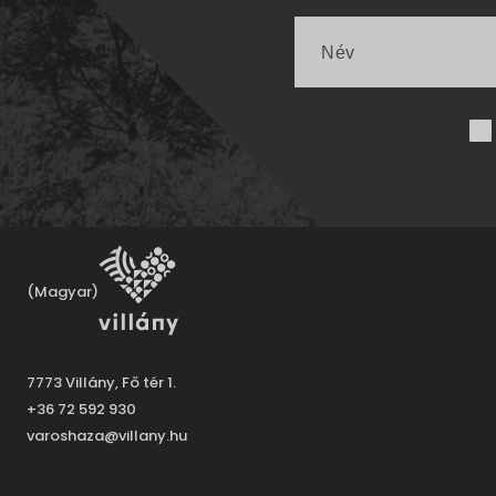
(Magyar)
7773 Villány, Fő tér 1.
+36 72 592 930
varoshaza@villany.hu