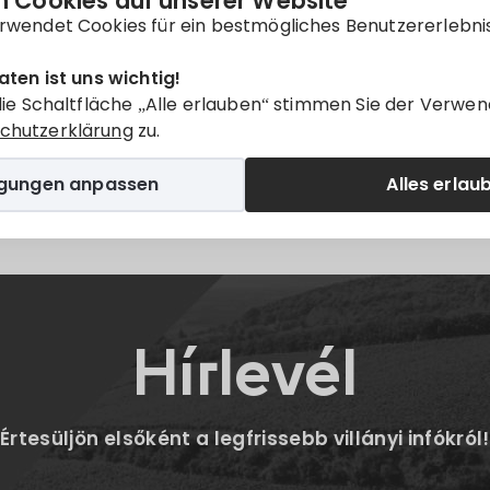
 Cookies auf unserer Website
nur auf
Magyar
verfügbar.
rwendet Cookies für ein bestmögliches Benutzererlebni
aten ist uns wichtig!
die Schaltfläche „Alle erlauben“ stimmen Sie der Verwen
chutzerklärung
zu.
igungen anpassen
Alles erlau
Twitter
E-mail
Hírlevél
Értesüljön elsőként a legfrissebb villányi infókról!