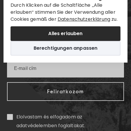
Durch Klicken auf die Schaltfläche „Alle
Értesüljön elsőként a legfrissebb villányi
erlauben“ stimmen Sie der Verwendung aller
Cookies gemäß der
Datenschutzerklärung
zu.
infókról!
Alles erlauben
Berechtigungen anpassen
Elolvastam és elfogadom az
adatvédelemben
foglaltakat.