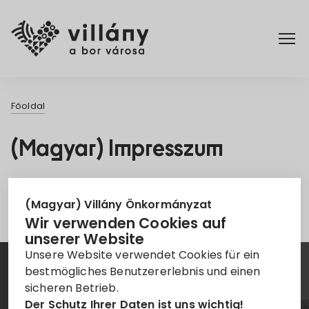
Főoldal
Főoldal
Rendelettár
(Magyar) Impresszum
Turizmus
Leider ist der Eintrag nur auf
Magyar
verfügbar.
(Magyar) Villány Önkormányzat
Wir verwenden Cookies auf
unserer Website
Unsere Website verwendet Cookies für ein
bestmögliches Benutzererlebnis und einen
Hírlevél
sicheren Betrieb.
Der Schutz Ihrer Daten ist uns wichtig!