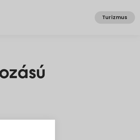
Turizmus
tozású