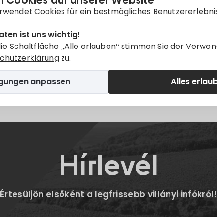
 Cookies auf unserer Website
nur auf
Magyar
verfügbar.
rwendet Cookies für ein bestmögliches Benutzererlebni
aten ist uns wichtig!
die Schaltfläche „Alle erlauben“ stimmen Sie der Verwen
chutzerklärung
zu.
igungen anpassen
Alles erlau
Twitter
E-mail
Hírlevél
Értesüljön elsőként a legfrissebb villányi infókról!