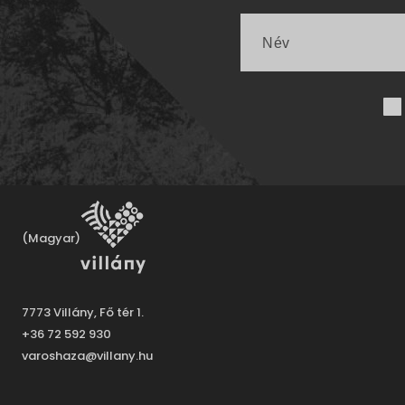
(Magyar)
7773 Villány, Fő tér 1.
+36 72 592 930
varoshaza@villany.hu