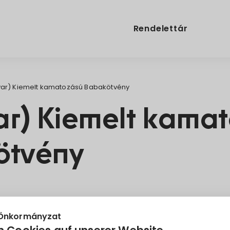
Rendelettár
ar) Kiemelt kamatozású Babakötvény
r) Kiemelt kama
ötvény
áció
Magyar Államkincstár
Megtakarítás
tájékoztató
 Önkormányzat