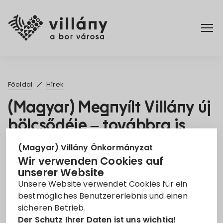
Főoldal
Főoldal
Hírek
Rendelettár
(Magyar) Megnyílt Villány új
bölcsődéje – továbbra is
Turizmus
várjuk a jelentkezőket!
(Magyar) Villány Önkormányzat
Wir verwenden Cookies auf
4. Juni 2026
unserer Website
Unsere Website verwendet Cookies für ein
Leider ist der Eintrag nur auf
Magyar
verfügbar.
bestmögliches Benutzererlebnis und einen
sicheren Betrieb.
Der Schutz Ihrer Daten ist uns wichtig!