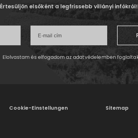
Értesüljön elsőként a legfrissebb villányi infókról!
Elolvastam és elfogadom az
adatvédelemben
foglalta
Cookie-Einstellungen
Sitemap