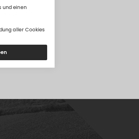
s und einen
dung aller Cookies
ben