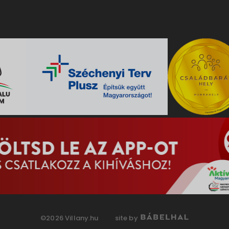
©2026 Villany.hu
site by