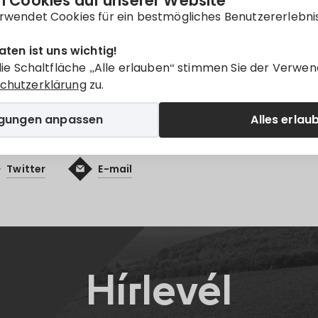
 Cookies auf unserer Website
menetrend
Pünkösdi Nyitott Pincék
tájékoztató
rwendet Cookies für ein bestmögliches Benutzererlebni
nur auf
Magyar
verfügbar.
aten ist uns wichtig!
die Schaltfläche „Alle erlauben“ stimmen Sie der Verwen
chutzerklärung
zu.
igungen anpassen
Alles erlau
Twitter
E-mail
Hírlevél