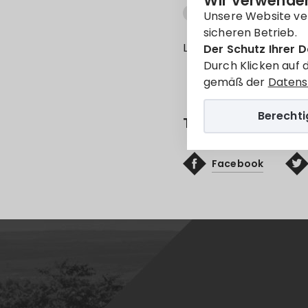
Wir verwenden
Információ
máv
Unsere Website ve
sicheren Betrieb.
Leider ist der Eintrag 
Der Schutz Ihrer D
Durch Klicken auf 
gemäß der
Datens
Berecht
Teilen
Facebook