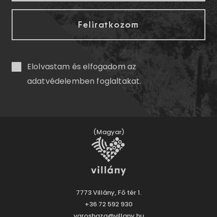
Elolvastam és elfogadom az
adatvédelemben
foglaltakat.
(Magyar)
7773 Villány, Fő tér 1.
+36 72 592 930
varoshaza@villany.hu