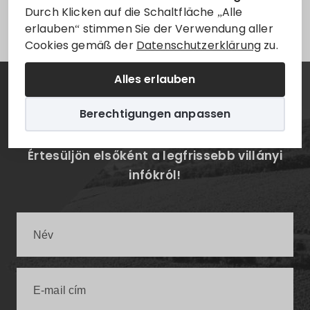
Leider ist der Eintrag nur auf
Magyar
verfügbar.
Durch Klicken auf die Schaltfläche „Alle
erlauben“ stimmen Sie der Verwendung aller
Cookies gemäß der
Datenschutzerklärung
zu.
Alles erlauben
Hírlevél
Berechtigungen anpassen
Értesüljön elsőként a legfrissebb villányi
infókról!