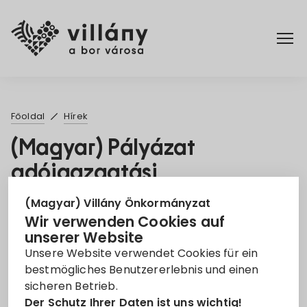
Főoldal
Főoldal
Hírek
Rendelettár
(Magyar) Pályázat
adóigazgatási
Turizmus
csoportvezető munkakör
(Magyar) Villány Önkormányzat
betöltésére
Wir verwenden Cookies auf
unserer Website
6. Nov. 2025
Unsere Website verwendet Cookies für ein
bestmögliches Benutzererlebnis und einen
adóigazgatási csoportvezető
Állás
sicheren Betrieb.
Der Schutz Ihrer Daten ist uns wichtig!