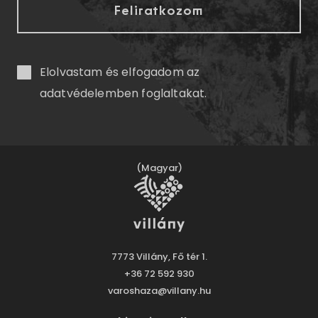
Elolvastam és elfogadom az
adatvédelemben
foglaltakat.
(Magyar)
7773 Villány, Fő tér 1.
+36 72 592 930
varoshaza@villany.hu