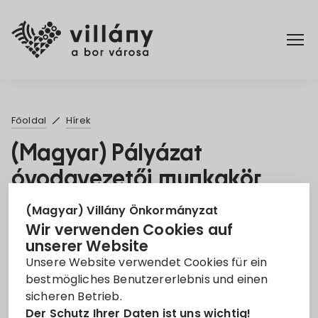
Főoldal
Főoldal
Hírek
Rendelettár
(Magyar) Pályázat
óvodavezetői munkakör
Turizmus
betöltésére
(Magyar) Villány Önkormányzat
Wir verwenden Cookies auf
5. Mai 2023
unserer Website
Unsere Website verwendet Cookies für ein
Állás
Óvodavezető
bestmögliches Benutzererlebnis und einen
sicheren Betrieb.
Leider ist der Eintrag nur auf
Magyar
verfügbar.
Der Schutz Ihrer Daten ist uns wichtig!