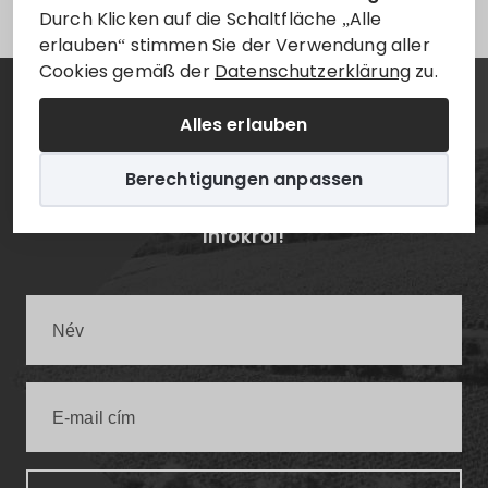
Durch Klicken auf die Schaltfläche „Alle
erlauben“ stimmen Sie der Verwendung aller
Cookies gemäß der
Datenschutzerklärung
zu.
Hírlevél
Alles erlauben
Berechtigungen anpassen
Értesüljön elsőként a legfrissebb villányi
infókról!