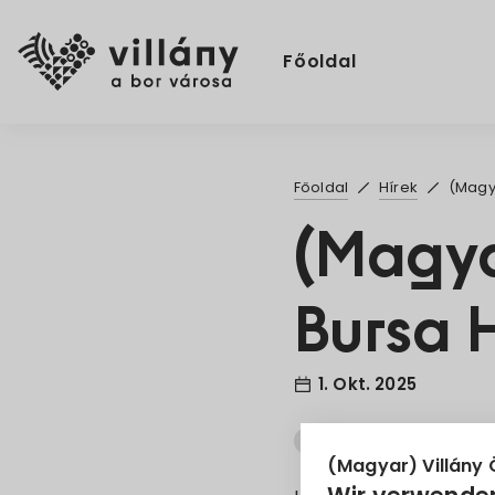
Főoldal
Főoldal
Hírek
(Magya
(Magya
Bursa 
1. Okt. 2025
Bursa Hungarica
Ös
(Magyar) Villány