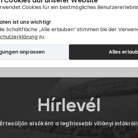
 Cookies auf unserer Website
nur auf
Magyar
verfügbar.
rwendet Cookies für ein bestmögliches Benutzererlebni
aten ist uns wichtig!
die Schaltfläche „Alle erlauben“ stimmen Sie der Verwen
chutzerklärung
zu.
igungen anpassen
Alles erlau
Twitter
E-mail
Hírlevél
Értesüljön elsőként a legfrissebb villányi infókról!