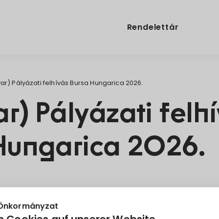
Rendelettár
r) Pályázati felhívás Bursa Hungarica 2026.
r) Pályázati felh
Hungarica 2026.
ztöndíj
Pályázati felhívás
 Önkormányzat