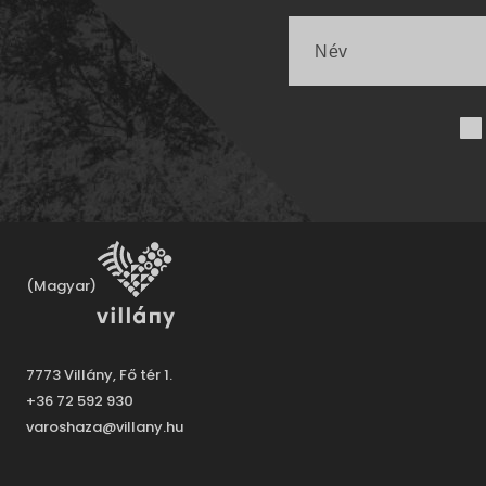
(Magyar)
7773 Villány, Fő tér 1.
+36 72 592 930
varoshaza@villany.hu