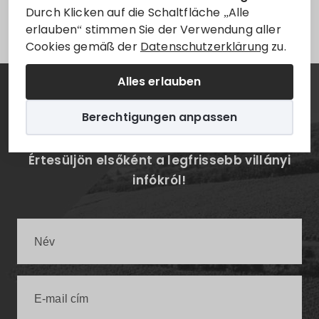
Leider ist der Eintrag nur auf
Magyar
verfügbar.
Durch Klicken auf die Schaltfläche „Alle
erlauben“ stimmen Sie der Verwendung aller
Cookies gemäß der
Datenschutzerklärung
zu.
Alles erlauben
Hírlevél
Berechtigungen anpassen
Értesüljön elsőként a legfrissebb villányi
infókról!