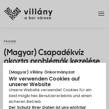
Főoldal
Főoldal
Rendelettár
(Magyar) Csapadékvíz
okozta problémák kezelése
Turizmus
Villányan, a Szent István
(Magyar) Villány Önkormányzat
utcában
Wir verwenden Cookies auf
unserer Website
17. Dez. 2021
Unsere Website verwendet Cookies für ein
bestmögliches Benutzererlebnis und einen
Pályázat
Vízelvezetés
sicheren Betrieb.
Der Schutz Ihrer Daten ist uns wichtig!