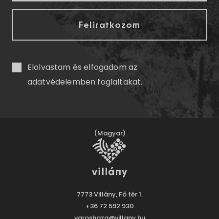
Elolvastam és elfogadom az
adatvédelemben
foglaltakat.
(Magyar)
7773 Villány, Fő tér 1.
+36 72 592 930
varoshaza@villany.hu