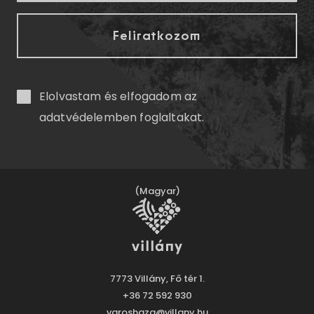
Elolvastam és elfogadom az
adatvédelemben
foglaltakat.
(Magyar)
7773 Villány, Fő tér 1.
+36 72 592 930
varoshaza@villany.hu