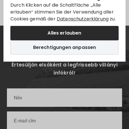
Leider ist der Eintrag nur auf
Magyar
verfügbar.
Durch Klicken auf die Schaltfläche „Alle
erlauben“ stimmen Sie der Verwendung aller
Cookies gemäß der
Datenschutzerklärung
zu.
Alles erlauben
Hírlevél
Berechtigungen anpassen
Értesüljön elsőként a legfrissebb villányi
infókról!