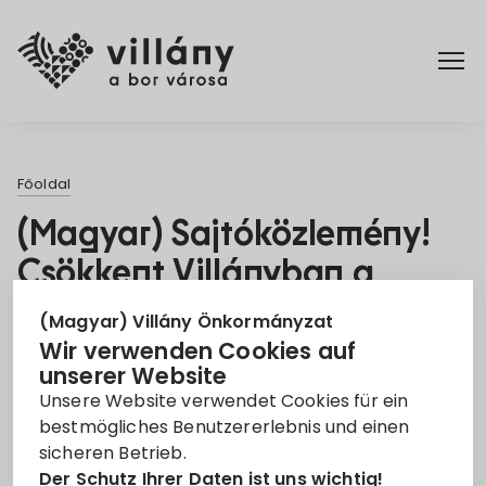
Főoldal
Főoldal
Rendelettár
(Magyar) Sajtóközlemény!
Csökkent Villányban a
Turizmus
csapadék okozta károk
(Magyar) Villány Önkormányzat
kialakulásának veszélye
Wir verwenden Cookies auf
unserer Website
5. Jan. 2022
Unsere Website verwendet Cookies für ein
bestmögliches Benutzererlebnis und einen
Pályázat
Projekt
Vízelvezetés
sicheren Betrieb.
Der Schutz Ihrer Daten ist uns wichtig!