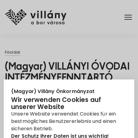
Főoldal
Főoldal
Rendelettár
(Magyar) VILLÁNYI ÓVODAI
INTÉZMÉNYFENNTARTÓ
Turizmus
TÁRSULÁS BÖLCSŐDEI
(Magyar) Villány Önkormányzat
NEVELÉS FEJLESZTÉSÉHEZ
Wir verwenden Cookies auf
unserer Website
KAPCSOLÓDÓ
Unsere Website verwendet Cookies für ein
BERUHÁZÁSA
bestmögliches Benutzererlebnis und einen
sicheren Betrieb.
27. Mai 2026
Der Schutz Ihrer Daten ist uns wichtig!