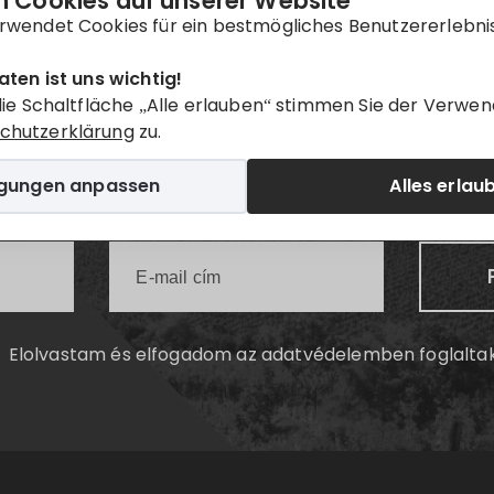
 Cookies auf unserer Website
rwendet Cookies für ein bestmögliches Benutzererlebni
aten ist uns wichtig!
Hírlevél
die Schaltfläche „Alle erlauben“ stimmen Sie der Verwen
chutzerklärung
zu.
Értesüljön elsőként a legfrissebb villányi infókról!
igungen anpassen
Alles erlau
Elolvastam és elfogadom az
adatvédelemben
foglalta