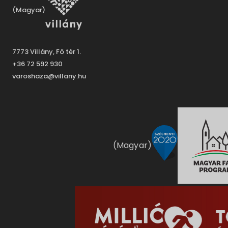
(Magyar)
7773 Villány, Fő tér 1.
+36 72 592 930
varoshaza@villany.hu
(Magyar)