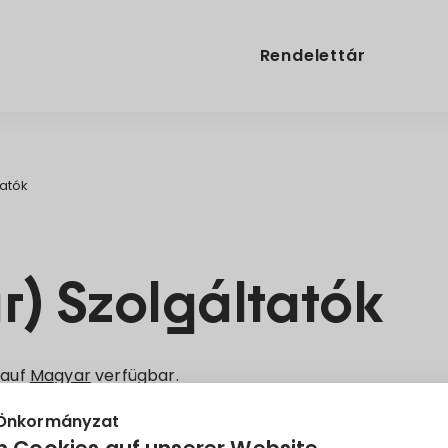
Rendelettár
tatók
) Szolgáltatók
 auf
Magyar
verfügbar.
 Önkormányzat