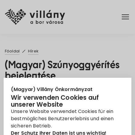
Főoldal
Főoldal
Hírek
Rendelettár
(Magyar) Szúnyoggyérítés
bejelentése
Turizmus
9. Aug. 2021
(Magyar) Villány Önkormányzat
Wir verwenden Cookies auf
Szúnyoggyérítés
unserer Website
Unsere Website verwendet Cookies für ein
Leider ist der Eintrag nur auf
Magyar
verfügbar.
bestmögliches Benutzererlebnis und einen
sicheren Betrieb.
Der Schutz Ihrer Daten ist uns wichtig!