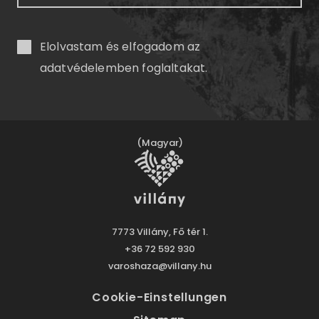
Elolvastam és elfogadom az
adatvédelemben
foglaltakat.
(Magyar)
7773 Villány, Fő tér 1.
+36 72 592 930
varoshaza@villany.hu
Cookie-Einstellungen