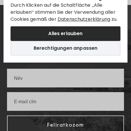
Durch Klicken auf die Schaltfläche „Alle
erlauben“ stimmen Sie der Verwendung aller
Cookies gemäß der
Datenschutzerklärung
zu.
Hírlevél
Alles erlauben
Értesüljön elsőként a legfrissebb villányi
Berechtigungen anpassen
infókról!