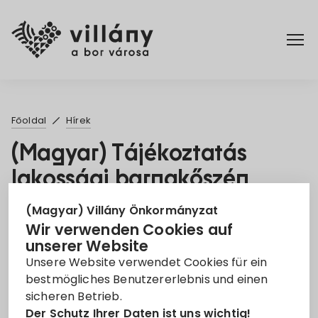
Főoldal
Főoldal
Hírek
Rendelettár
(Magyar) Tájékoztatás
lakossági barnakőszén
Turizmus
megrendelések
(Magyar) Villány Önkormányzat
lehetőségeiről
Wir verwenden Cookies auf
unserer Website
1. März 2023
Unsere Website verwendet Cookies für ein
bestmögliches Benutzererlebnis und einen
barnakőszén-program
sicheren Betrieb.
Der Schutz Ihrer Daten ist uns wichtig!