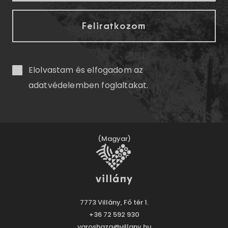
Elolvastam és elfogadom az
adatvédelemben
foglaltakat.
(Magyar)
7773 Villány, Fő tér 1.
+36 72 592 930
varoshaza@villany.hu