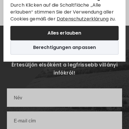
Leider ist der Eintrag nur auf
Magyar
verfügbar.
Durch Klicken auf die Schaltfläche „Alle
erlauben“ stimmen Sie der Verwendung aller
Cookies gemäß der
Datenschutzerklärung
zu.
Alles erlauben
Hírlevél
Berechtigungen anpassen
Értesüljön elsőként a legfrissebb villányi
infókról!