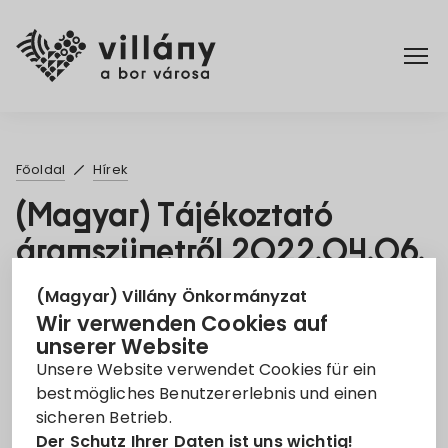
Főoldal
Főoldal
Hírek
Rendelettár
(Magyar) Tájékoztató
áramszünetről 2022.04.06.
Turizmus
4. Apr. 2022
(Magyar) Villány Önkormányzat
Wir verwenden Cookies auf
Áramszünet
EON
tájékoztató
unserer Website
Unsere Website verwendet Cookies für ein
Leider ist der Eintrag nur auf
Magyar
verfügbar.
bestmögliches Benutzererlebnis und einen
sicheren Betrieb.
Der Schutz Ihrer Daten ist uns wichtig!