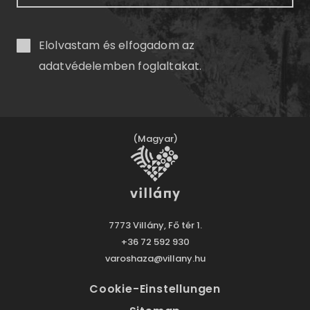
Elolvastam és elfogadom az
adatvédelemben
foglaltakat.
(Magyar)
7773 Villány, Fő tér 1.
+36 72 592 930
varoshaza@villany.hu
Cookie-Einstellungen