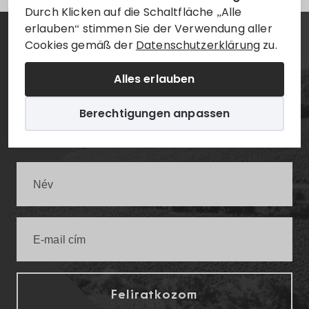
Durch Klicken auf die Schaltfläche „Alle
erlauben“ stimmen Sie der Verwendung aller
Cookies gemäß der
Datenschutzerklärung
zu.
Hírlevél
Alles erlauben
Értesüljön elsőként a legfrissebb villányi
Berechtigungen anpassen
infókról!