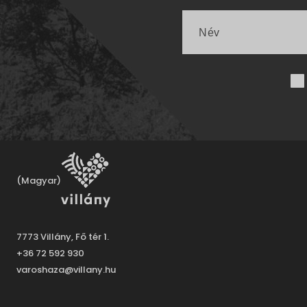
(Magyar)
7773 Villány, Fő tér 1.
+36 72 592 930
varoshaza@villany.hu