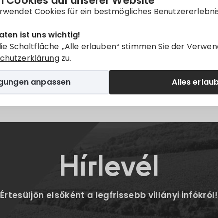
 Cookies auf unserer Website
nur auf
Magyar
verfügbar.
rwendet Cookies für ein bestmögliches Benutzererlebni
aten ist uns wichtig!
die Schaltfläche „Alle erlauben“ stimmen Sie der Verwen
chutzerklärung
zu.
igungen anpassen
Alles erlau
Twitter
E-mail
Hírlevél
Értesüljön elsőként a legfrissebb villányi infókról!