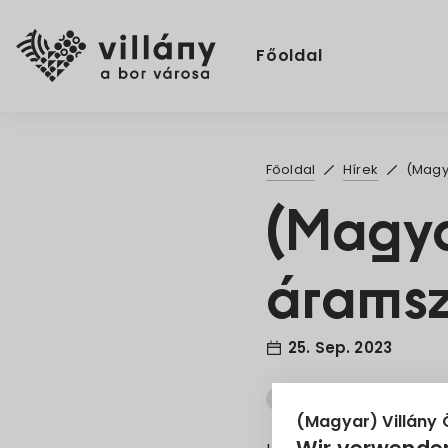
Főoldal
Főoldal
Hírek
(Magya
(Magya
áramsz
25. Sep. 2023
Áramszünet
EON
(Magyar) Villány