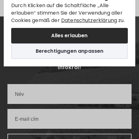
Durch Klicken auf die Schaltfläche „Alle
erlauben“ stimmen Sie der Verwendung aller
Cookies gemäß der
Datenschutzerklärung
zu.
Hírlevél
Alles erlauben
Berechtigungen anpassen
Értesüljön elsőként a legfrissebb villányi
infókról!