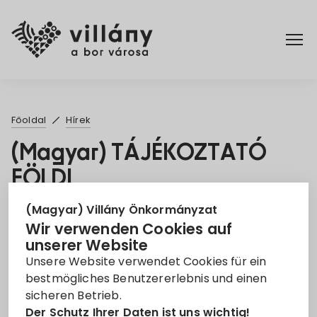
Főoldal
Főoldal
Hírek
Rendelettár
(Magyar) TÁJÉKOZTATÓ
FÖLDI
Turizmus
SZÚNYOGGYÉRÍTÉSRŐL
(Magyar) Villány Önkormányzat
Wir verwenden Cookies auf
22. Mai 2023
unserer Website
Unsere Website verwendet Cookies für ein
Felhívás
Szúnyoggyérítés
bestmögliches Benutzererlebnis und einen
sicheren Betrieb.
Leider ist der Eintrag nur auf
Magyar
verfügbar.
Der Schutz Ihrer Daten ist uns wichtig!