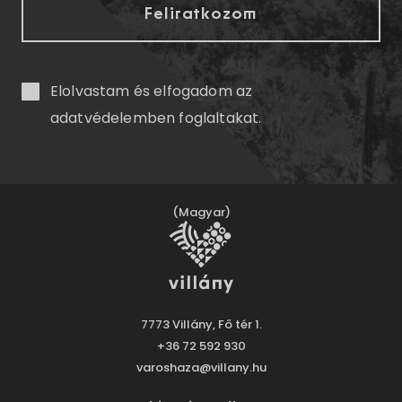
Elolvastam és elfogadom az
adatvédelemben
foglaltakat.
(Magyar)
7773 Villány, Fő tér 1.
+36 72 592 930
varoshaza@villany.hu