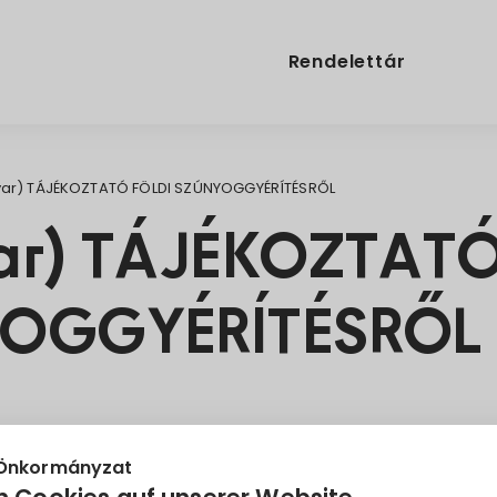
Rendelettár
ar) TÁJÉKOZTATÓ FÖLDI SZÚNYOGGYÉRÍTÉSRŐL
ar) TÁJÉKOZTATÓ
OGGYÉRÍTÉSRŐL
rítés
szúnyogírtás
 Önkormányzat