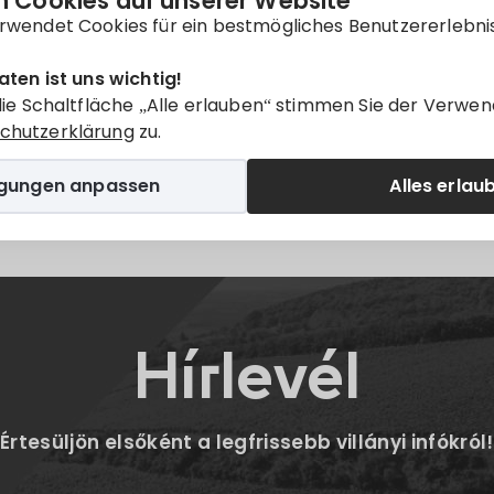
 Cookies auf unserer Website
nur auf
Magyar
verfügbar.
rwendet Cookies für ein bestmögliches Benutzererlebni
aten ist uns wichtig!
die Schaltfläche „Alle erlauben“ stimmen Sie der Verwen
chutzerklärung
zu.
igungen anpassen
Alles erlau
Twitter
E-mail
Hírlevél
Értesüljön elsőként a legfrissebb villányi infókról!