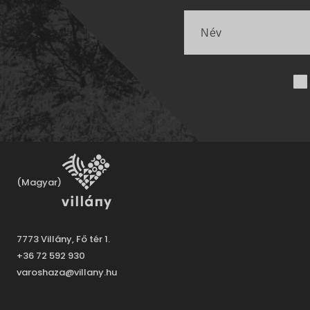
(Magyar)
7773 Villány, Fő tér 1.
+36 72 592 930
varoshaza@villany.hu