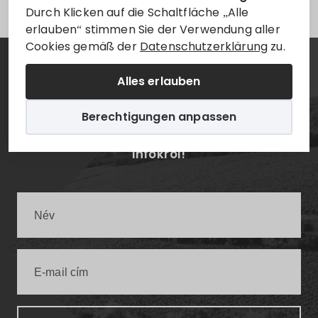
Durch Klicken auf die Schaltfläche „Alle
erlauben“ stimmen Sie der Verwendung aller
Cookies gemäß der
Datenschutzerklärung
zu.
Hírlevél
Alles erlauben
Berechtigungen anpassen
Értesüljön elsőként a legfrissebb villányi
infókról!