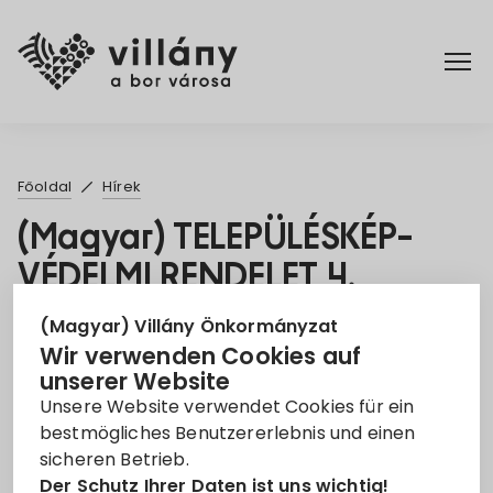
Főoldal
Főoldal
Hírek
Rendelettár
(Magyar) TELEPÜLÉSKÉP-
VÉDELMI RENDELET 4.
Turizmus
SZÁMÚ MÓDOSÍTÁSA
(Magyar) Villány Önkormányzat
Wir verwenden Cookies auf
10. März 2025
unserer Website
Unsere Website verwendet Cookies für ein
TELEPÜLÉSKÉPI RENDELET
bestmögliches Benutzererlebnis und einen
sicheren Betrieb.
Leider ist der Eintrag nur auf
Magyar
verfügbar.
Der Schutz Ihrer Daten ist uns wichtig!