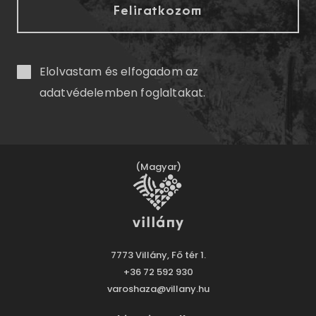
Elolvastam és elfogadom az
adatvédelemben
foglaltakat.
(Magyar)
7773 Villány, Fő tér 1.
+36 72 592 930
varoshaza@villany.hu