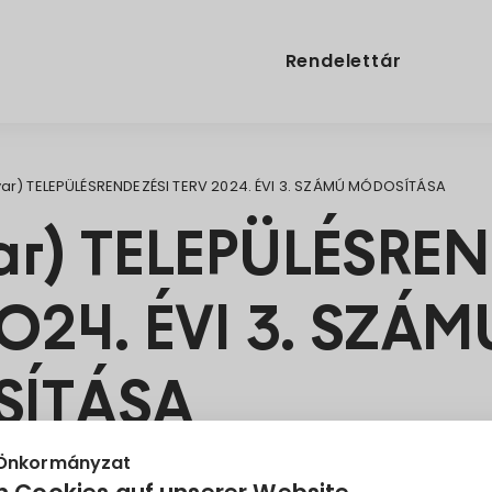
Rendelettár
ar) TELEPÜLÉSRENDEZÉSI TERV 2024. ÉVI 3. SZÁMÚ MÓDOSÍTÁSA
r) TELEPÜLÉSREN
024. ÉVI 3. SZÁM
ÍTÁSA
 Önkormányzat