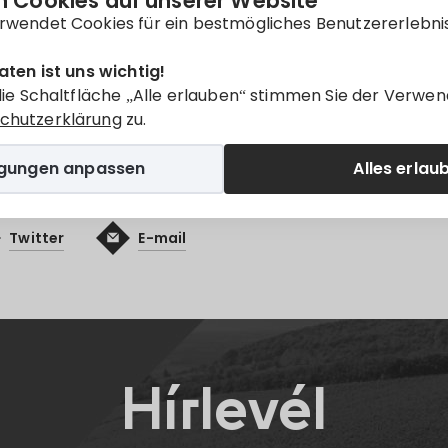
 Cookies auf unserer Website
SRENDEZÉSI TERV
rwendet Cookies für ein bestmögliches Benutzererlebni
nur auf
Magyar
verfügbar.
aten ist uns wichtig!
die Schaltfläche „Alle erlauben“ stimmen Sie der Verwen
chutzerklärung
zu.
igungen anpassen
Alles erlau
Twitter
E-mail
Hírlevél