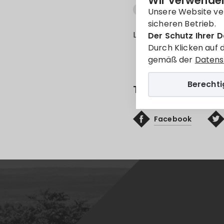
Wir verwenden
Módosítás
TELEPÜLÉ
Unsere Website ve
sicheren Betrieb.
Leider ist der Eintrag 
Der Schutz Ihrer D
Durch Klicken auf 
gemäß der
Datens
Berecht
Teilen
Facebook