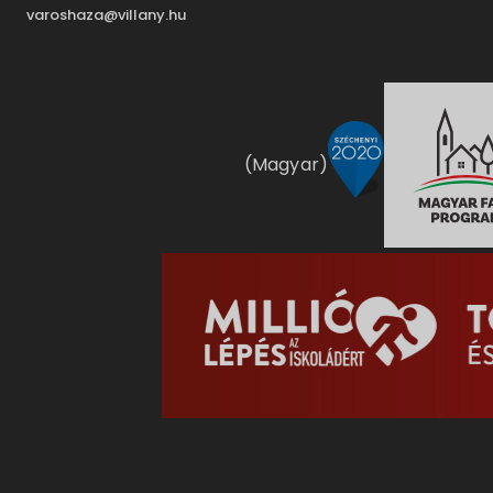
varoshaza@villany.hu
(Magyar)