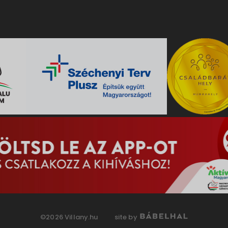
©2026 Villany.hu
site by