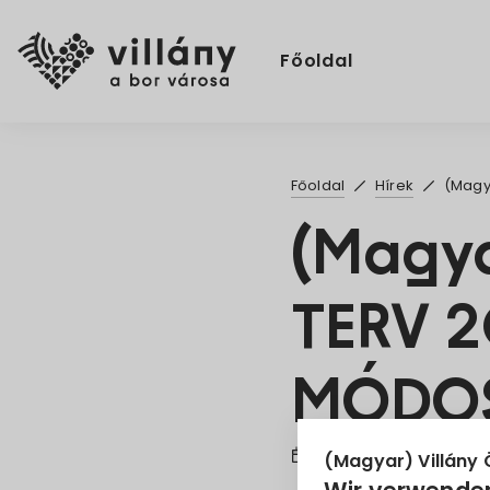
Főoldal
Főoldal
Hírek
(Magy
(Magya
TERV 2
MÓDOS
25. Nov. 2024
(Magyar) Villány