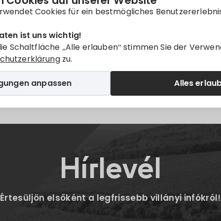
 Cookies auf unserer Website
nur auf
Magyar
verfügbar.
rwendet Cookies für ein bestmögliches Benutzererlebni
aten ist uns wichtig!
die Schaltfläche „Alle erlauben“ stimmen Sie der Verwen
chutzerklärung
zu.
igungen anpassen
Alles erlau
Twitter
E-mail
Hírlevél
Értesüljön elsőként a legfrissebb villányi infókról!