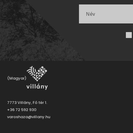
(Magyar)
7773 Villány, Fő tér 1.
+36 72 592 930
varoshaza@villany.hu