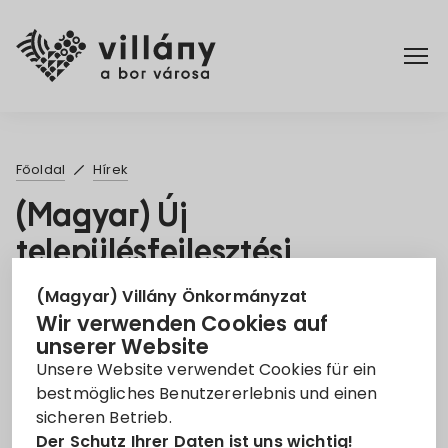
Főoldal
Főoldal
Hírek
Rendelettár
(Magyar) Új
településfejlesztési
Turizmus
koncepció és integrált
(Magyar) Villány Önkormányzat
településfejlesztési
Wir verwenden Cookies auf
unserer Website
stratégia megalkotása
Unsere Website verwendet Cookies für ein
26. März 2021
bestmögliches Benutzererlebnis und einen
sicheren Betrieb.
Der Schutz Ihrer Daten ist uns wichtig!
Koncepció
Stratégia
Településfejlesztés