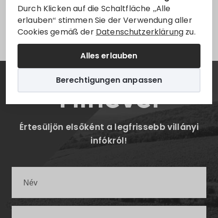
Durch Klicken auf die Schaltfläche „Alle
erlauben“ stimmen Sie der Verwendung aller
Leider ist der Eintrag nur auf
Magyar
verfügbar.
Cookies gemäß der
Datenschutzerklärung
zu.
Alles erlauben
Berechtigungen anpassen
Hírlevél
Értesüljön elsőként a legfrissebb villányi
infókról!