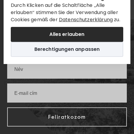
Durch Klicken auf die Schaltfläche „Alle
Hírlevél
erlauben“ stimmen Sie der Verwendung aller
Cookies gemäß der
Datenschutzerklärung
zu.
Alles erlauben
Értesüljön elsőként a legfrissebb villányi
infókról!
Berechtigungen anpassen