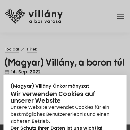
Főoldal
Főoldal
Hírek
Rendelettár
(Magyar) Villány, a boron túl
14. Sep. 2022
Turizmus
(Magyar) Villány Önkormányzat
Pályázat
Termékek
Villány
Wir verwenden Cookies auf
unserer Website
Leider ist der Eintrag nur auf
Magyar
verfügbar.
Unsere Website verwendet Cookies für ein
bestmögliches Benutzererlebnis und einen
sicheren Betrieb.
Der Schutz Ihrer Daten ist uns wichtig!