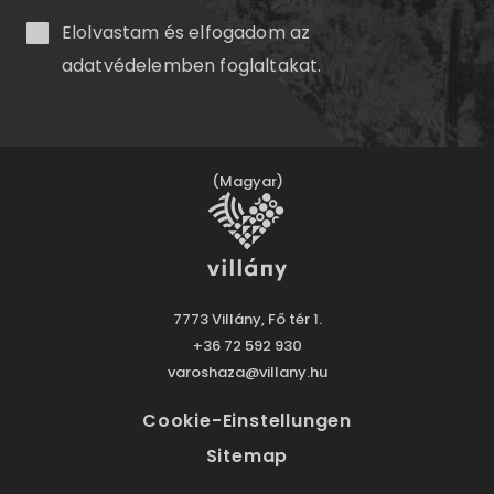
Elolvastam és elfogadom az
adatvédelemben
foglaltakat.
(Magyar)
7773 Villány, Fő tér 1.
+36 72 592 930
varoshaza@villany.hu
Cookie-Einstellungen
Sitemap