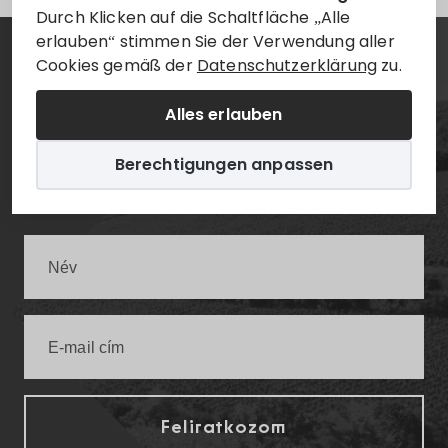
Durch Klicken auf die Schaltfläche „Alle
erlauben“ stimmen Sie der Verwendung aller
Cookies gemäß der
Datenschutzerklärung
zu.
Hírlevél
Alles erlauben
Értesüljön elsőként a legfrissebb villányi
Berechtigungen anpassen
infókról!