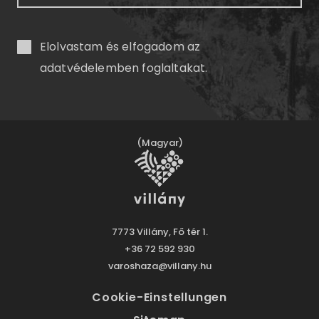
Elolvastam és elfogadom az
adatvédelemben
foglaltakat.
(Magyar)
7773 Villány, Fő tér 1.
+36 72 592 930
varoshaza@villany.hu
Cookie-Einstellungen