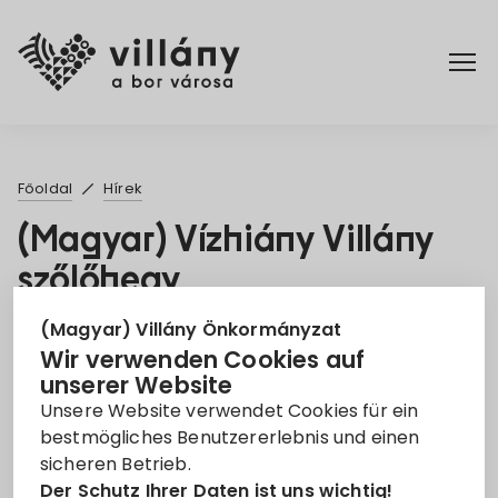
Főoldal
Főoldal
Hírek
Rendelettár
(Magyar) Vízhiány Villány
szőlőhegy
Turizmus
9. Okt. 2023
(Magyar) Villány Önkormányzat
Wir verwenden Cookies auf
karbantartási munkálatok
Vízhiány
unserer Website
Unsere Website verwendet Cookies für ein
Leider ist der Eintrag nur auf
Magyar
verfügbar.
bestmögliches Benutzererlebnis und einen
sicheren Betrieb.
Der Schutz Ihrer Daten ist uns wichtig!