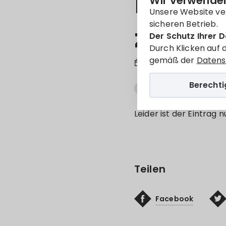
kialak
Wir verwenden
Unsere Website ve
sicheren Betrieb.
záróe
Der Schutz Ihrer D
Durch Klicken auf 
gemäß der
Datens
24. Okt. 2022
Berecht
Környezetvédelem
M
Leider ist der Eintrag 
Teilen
Facebook