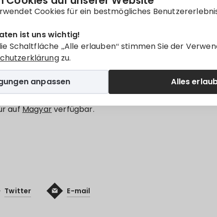
ításához“ pályáza
 Cookies auf unserer Website
rwendet Cookies für ein bestmögliches Benutzererlebni
semény meghívó
aten ist uns wichtig!
die Schaltfläche „Alle erlauben“ stimmen Sie der Verwen
chutzerklärung
zu.
igungen anpassen
Alles erlau
eghívó
Ökováros
Pályázat
nur auf
Magyar
verfügbar.
Twitter
E-mail