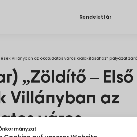
Rendelettár
lépések Villányban az ökotudatos város kialakításához“ pályázat 
) „Zöldítő – Első
k Villányban az
atos város
 Önkormányzat