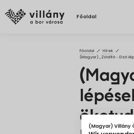
Főoldal
Főoldal
Hírek
(Magyar) „Zöldítő – Első 
(Magyar
lépése
ökotud
(Magyar) Villány