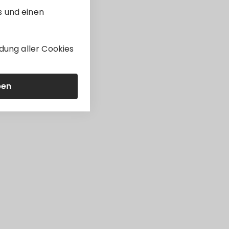
t
s und einen
dung aller Cookies
ben