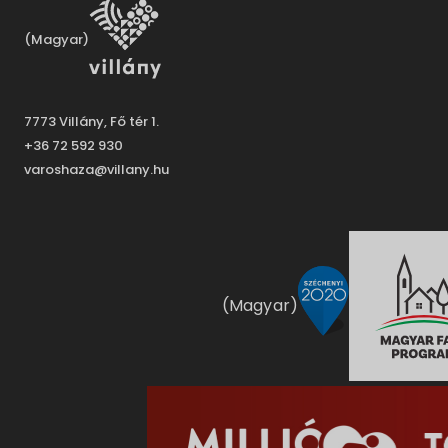
(Magyar)
7773 Villány, Fő tér 1.
+36 72 592 930
varoshaza@villany.hu
(Magyar)