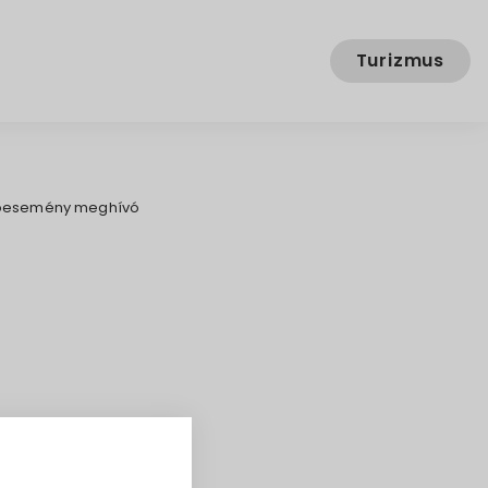
Turizmus
záróesemény meghívó