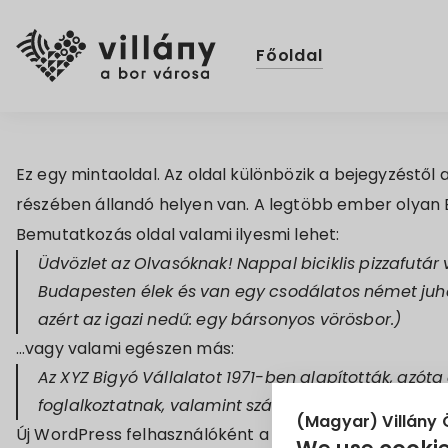
Főoldal
Ez egy mintaoldal. Az oldal különbözik a bejegyzéstől
részében állandó helyen van. A legtöbb ember olyan B
Bemutatkozás oldal valami ilyesmi lehet:
Üdvözlet az Olvasóknak! Nappal biciklis pizzafutá
Budapesten élek és van egy csodálatos német juhás
azért az igazi nedű: egy bársonyos vörösbor.)
…vagy valami egészen más:
Az XYZ Bigyó Vállalatot 1971-ben alapították, azó
foglalkoztatnak, valamint számos közösségi és jót
(Magyar) Villány
Új WordPress felhasználóként a
Vezérlőpult
részre ugo