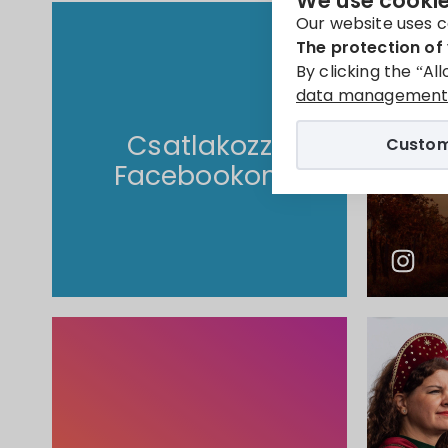
We use cookie
Our website uses c
The protection of 
By clicking the “Al
data management 
Csatlakozz
Custom
Facebookon!