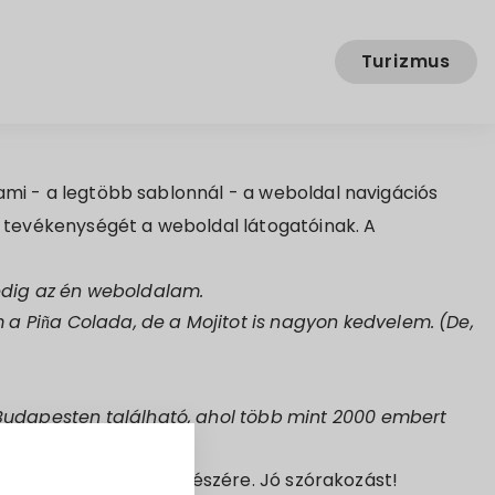
Turizmus
 ami - a legtöbb sablonnál - a weboldal navigációs
a tevékenységét a weboldal látogatóinak. A
pedig az én weboldalam.
a Piña Colada, de a Mojitot is nagyon kedvelem. (De,
a Budapesten található, ahol több mint 2000 embert
alt a saját tartalmunk részére. Jó szórakozást!