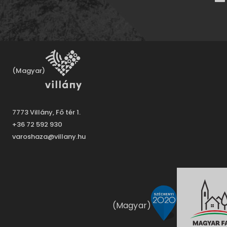
(Magyar)
7773 Villány, Fő tér 1.
+36 72 592 930
varoshaza@villany.hu
(Magyar)