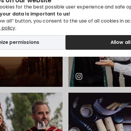
s on our website
ookies for the best possible user experience and safe o
your data is important to us!
low all” button, you consent to the use of all cookies in 
policy
.
ize permissions
Allow all