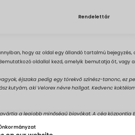
Rendelettár
 annyiban, hogy az oldal egy állandó tartalmú bejegyzés,
emutatkozó oldallal kezd, amelyik bemutatja őt, vagy 
r vagyok, éjszaka pedig egy törekvő színész-tanonc, ez 
z kutyám, aki Velorex névre hallgat. Kedvenc koktélom 
ta gyártja a legjobb minőségű bigyókat. A cég központj
ékonysági programban is aktívan résztvesznek.
 Önkormányzat
rva lehet törölni ezt az oldalt, és létrehozni egy úja old