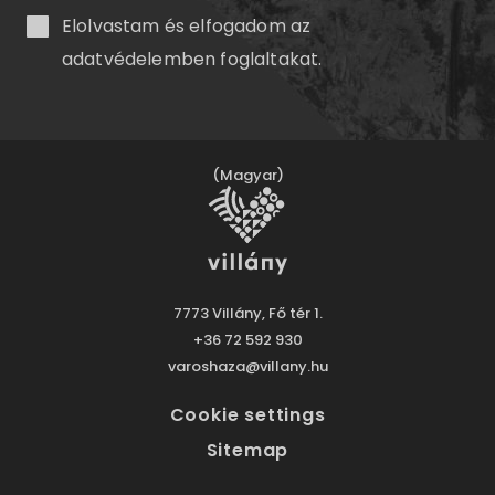
Elolvastam és elfogadom az
adatvédelemben
foglaltakat.
(Magyar)
7773 Villány, Fő tér 1.
+36 72 592 930
varoshaza@villany.hu
Cookie settings
Sitemap