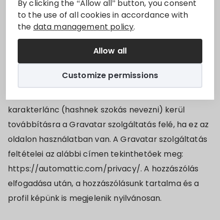
By clicking the “Allow all” button, you consent
Javasolt szöveg:
Hozzászólás beküldésekor a
to the use of all cookies in accordance with
the
data management policy
.
hozzászólási űrlapban megadottakon kívül
begyűjtésre kerül a hozzászóló IP címe és a
Allow all
böngészőazonosító karakterlánc a kéretlen
tartalmak kiszűrése céljából.
Customize permissions
Egy személytelenített, az e-mail címből előállított
karakterlánc (hashnek szokás nevezni) kerül
továbbításra a Gravatar szolgáltatás felé, ha ez az
oldalon használatban van. A Gravatar szolgáltatás
feltételei az alábbi címen tekinthetőek meg:
https://automattic.com/privacy/. A hozzászólás
elfogadása után, a hozzászólásunk tartalma és a
profil képünk is megjelenik nyilvánosan.