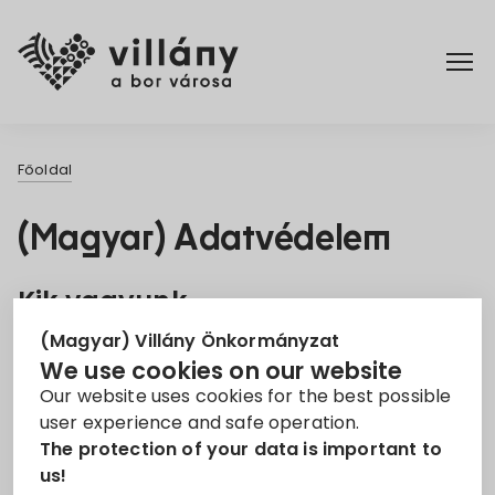
Főoldal
Főoldal
Rendelettár
(Magyar) Adatvédelem
Turizmus
Kik vagyunk
(Magyar) Villány Önkormányzat
Javasolt szöveg:
A weboldalunk címe:
We use cookies on our website
http://onkormanyzat.villany.hu.
Our website uses cookies for the best possible
user experience and safe operation.
The protection of your data is important to
Hozzászólások
us!