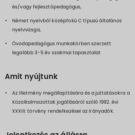
és/vagy fejlesztőpedagógus,
Német nyelvből középfokú C típusú általános
nyelvvizsga,
Óvodapedagógus munkakörben szerzett
legalább 3-5 év szakmai tapasztalat
Amit nyújtunk
Az illetmény megállapítására és a juttatásokra a
Közalkalmazottak jogállásáról szóló 1992. évi
XXXIII. törvény rendelkezései az irányadók.
Jelentkezés az állásra