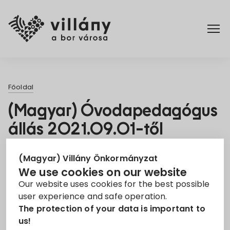
Főoldal
Főoldal
Rendelettár
(Magyar) Óvodapedagógus
állás 2021.09.01-től
Turizmus
Jelentkezési határidő:
| Munkakör:
26. Jul 2021
(Magyar) Villány Önkormányzat
We use cookies on our website
Óvodapedagógus
Our website uses cookies for the best possible
Villányi Kikerics Óvoda, Mini Bölcsőde és
user experience and safe operation.
Főzőkonyha pályázatot hirdet óvodapedagógus
The protection of your data is important to
munkakör betöltésére.
us!