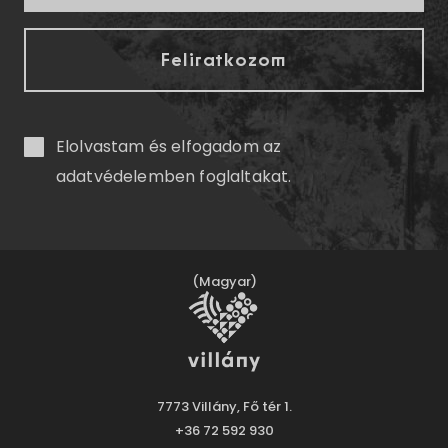
Elolvastam és elfogadom az
adatvédelemben
foglaltakat.
(Magyar)
7773 Villány, Fő tér 1.
+36 72 592 930