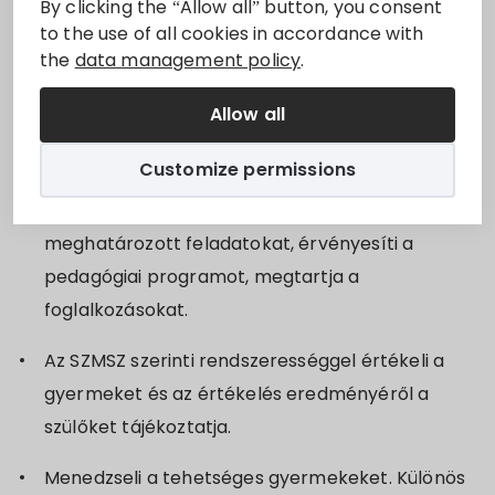
By clicking the “Allow all” button, you consent
Sorry, this entry is only available in
Magyar
.
to the use of all cookies in accordance with
the
data management policy
.
Feladatok
Allow all
Customize permissions
Ellátja a nemzeti köznevelésről szóló 2011. évi
CXC. törvény 62. §. (1) bekezdésében
meghatározott feladatokat, érvényesíti a
pedagógiai programot, megtartja a
foglalkozásokat.
Az SZMSZ szerinti rendszerességgel értékeli a
gyermeket és az értékelés eredményéről a
szülőket tájékoztatja.
Menedzseli a tehetséges gyermekeket. Különös