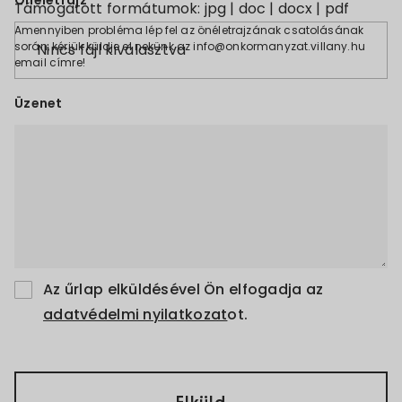
Önéletrajz
Támogatott formátumok: jpg | doc | docx | pdf
Amennyiben probléma lép fel az önéletrajzának csatolásának
során, kérjük küldje el nekünk az info@onkormanyzat.villany.hu
Nincs fájl kiválasztva
email címre!
Üzenet
Az űrlap elküldésével Ön elfogadja az
adatvédelmi nyilatkozat
ot.