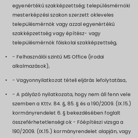
egyenértékű szakképzettség; településmérnöki
mesterképzési szakon szerzett okleveles
településmérnök vagy azzal egyenértékű
szakképzettség vagy építész- vagy
településmérnök főiskolai szakképzettség,
- Felhasználói szintű MS Office (irodai
alkalmazások),
- Vagyonnyilatkozat tételi eljárás lefolytatása,
- A pályázó nyilatkozata, hogy nem áll fenn vele
szemben a Kttv. 84. §, 85. § és a 190/2009. (IX.15.)
kormányrendelet 6. § bekezdésében foglalt
összeférhetetlenségi ok - Főépítészi vizsga a
190/2009. (IX.15.) kormányrendelet alapján, vagy