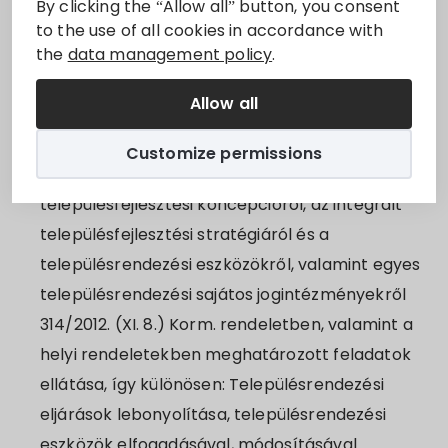
By clicking the “Allow all” button, you consent
to the use of all cookies in accordance with
the
data management policy
.
A mindenkori hatályos jogszabályokba foglalt
főépítészeti feladatok: az épített környezet
Allow all
alakításáról és védelméről szóló 1997. évi LXXVIII.
törvényben, a főépítészeti tevékenységről szóló
Customize permissions
190/2009. (IX.15.) kormányrendeletben, a
településfejlesztési koncepcióról, az integrált
településfejlesztési stratégiáról és a
településrendezési eszközökről, valamint egyes
településrendezési sajátos jogintézményekről
314/2012. (XI. 8.) Korm. rendeletben, valamint a
helyi rendeletekben meghatározott feladatok
ellátása, így különösen: Településrendezési
eljárások lebonyolítása, településrendezési
eszközök elfogadásával, módosításával