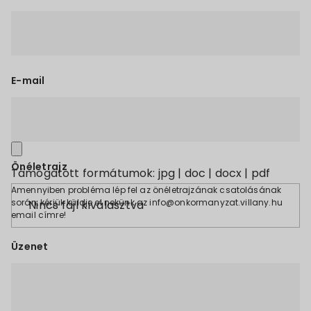
E-mail
Önéletrajz
Támogatott formátumok: jpg | doc | docx | pdf
Amennyiben probléma lép fel az önéletrajzának csatolásának
során, kérjük küldje el nekünk az info@onkormanyzat.villany.hu
Nincs fájl kiválasztva
email címre!
Üzenet