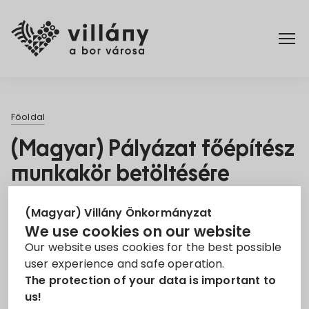
Főoldal
Főoldal
Rendelettár
(Magyar) Pályázat főépítész
munkakör betöltésére
Turizmus
Jelentkezési határidő:
| Munkakör:
27. Nov 2022
(Magyar) Villány Önkormányzat
We use cookies on our website
Főépítész
Our website uses cookies for the best possible
Sorry, this entry is only available in
Magyar
.
user experience and safe operation.
The protection of your data is important to
us!
Feladatok