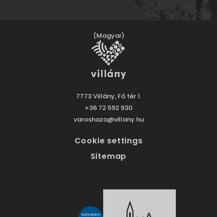
(Magyar)
7773 Villány, Fő tér 1.
+36 72 592 930
varoshaza@villany.hu
Cookie settings
Sitemap