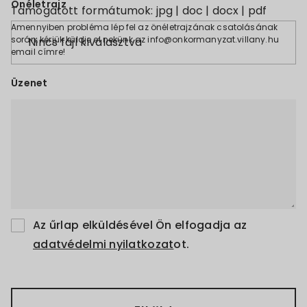
Önéletrajz
Támogatott formátumok: jpg | doc | docx | pdf
Amennyiben probléma lép fel az önéletrajzának csatolásának
során, kérjük küldje el nekünk az info@onkormanyzat.villany.hu
Nincs fájl kiválasztva
email címre!
Üzenet
Az űrlap elküldésével Ön elfogadja az
adatvédelmi nyilatkozat
ot.