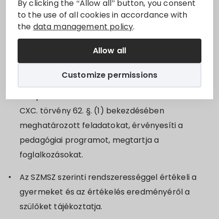
By clicking the “Allow all” button, you consent
munkakör betöltésére.
to the use of all cookies in accordance with
the
data management policy
.
Sorry, this entry is only available in
Magyar
.
Allow all
Feladatok
Customize permissions
Ellátja a nemzeti köznevelésről szóló 2011. évi
CXC. törvény 62. §. (1) bekezdésében
meghatározott feladatokat, érvényesíti a
pedagógiai programot, megtartja a
foglalkozásokat.
Az SZMSZ szerinti rendszerességgel értékeli a
gyermeket és az értékelés eredményéről a
szülőket tájékoztatja.