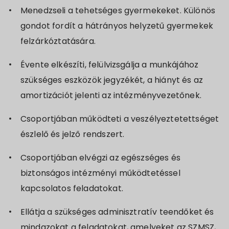
Menedzseli a tehetséges gyermekeket. Különös
gondot fordít a hátrányos helyzetű gyermekek
felzárkóztatására.
Évente elkészíti, felülvizsgálja a munkájához
szükséges eszközök jegyzékét, a hiányt és az
amortizációt jelenti az intézményvezetőnek.
Csoportjában működteti a veszélyeztetettséget
észlelő és jelző rendszert.
Csoportjában elvégzi az egészséges és
biztonságos intézményi működtetéssel
kapcsolatos feladatokat.
Ellátja a szükséges adminisztratív teendőket és
mindazokat a feladatokat, amelyeket az SZMSZ,