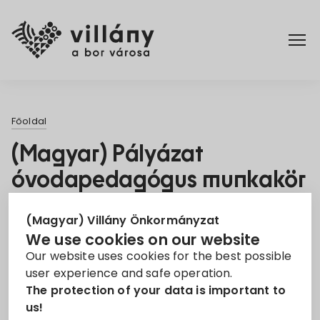
Főoldal
Főoldal
Rendelettár
(Magyar) Pályázat
óvodapedagógus munkakör
Turizmus
betöltésére
(Magyar) Villány Önkormányzat
Jelentkezési határidő:
| Munkakör:
31. Dec 2021
We use cookies on our website
Our website uses cookies for the best possible
Óvodapedagógus
user experience and safe operation.
Villányi Kikerics Óvoda, Mini Bölcsőde és
The protection of your data is important to
us!
Főzőkonyha pályázatot hirdet óvodapedagógus