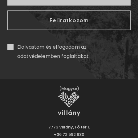
Elolvastam és elfogadom az
adatvédelemben
foglaltakat.
(Magyar)
7773 Villány, Fő tér 1.
+36 72 592 930