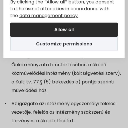
By clicking the “Allow all” button, you consent
munkakörének ellátására.
to the use of all cookies in accordance with
the
data management policy
.
Sorry, this entry is only available in
Magyar
.
Allow all
Feladatok
Customize permissions
A Villányi Művelődési Ház Villány Város
Önkormányzata fenntartásában működő
közművelődési intézmény (költségvetési szerv),
a Kult. tv. 77.§ (5) bekezdés a) pontja szerinti
művelődési ház.
Az igazgató az intézmény egyszemélyi felelős
vezetője, felelős az intézmény szakszerű és
törvényes működtetéséért.