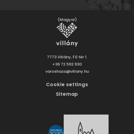
(Magyar)
7773 Villány, Fő tér 1.
+36 72 592 930
varoshaza@villany.hu
Cookie settings
Sitemap