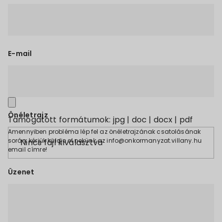
E-mail
Önéletrajz
Támogatott formátumok: jpg | doc | docx | pdf
Amennyiben probléma lép fel az önéletrajzának csatolásának
során, kérjük küldje el nekünk az info@onkormanyzat.villany.hu
Nincs fájl kiválasztva
email címre!
Üzenet