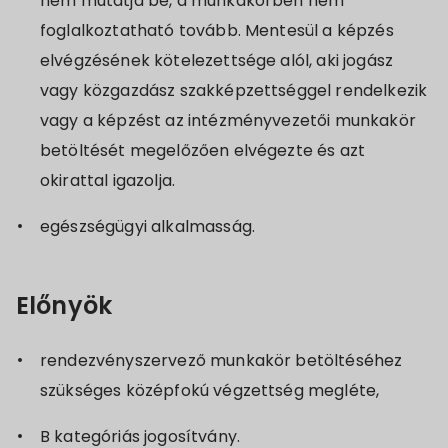
nem mutatja be, a munkakörben nem
foglalkoztatható tovább. Mentesül a képzés
elvégzésének kötelezettsége alól, aki jogász
vagy közgazdász szakképzettséggel rendelkezik
vagy a képzést az intézményvezetői munkakör
betöltését megelőzően elvégezte és azt
okirattal igazolja.
egészségügyi alkalmasság.
Előnyök
rendezvényszervező munkakör betöltéséhez
szükséges középfokú végzettség megléte,
B kategóriás jogosítvány.