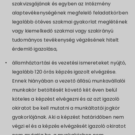
szakvizsgájának és egyben az Intézmény
alaptevékenységének megfelelő feladatkörben
legalább ötéves szakmai gyakorlat meglétének
vagy kiemelkedő szakmai vagy szakirányú
tudományos tevékenység végzésének hitelt
érdemlő igazolása,
államháztartási és vezetési ismereteket nyújtó,
legalább 120 órás képzés igazolt elvégzése.
Ennek hiányában a vezető állású munkavállalói
munkakör betöltését követő két éven belül
köteles a képzést elvégezni és az azt igazoló
okiratot be kell mutatni a munkáltatói jogkör
gyakorlójának. Aki a képzést határidőben nem
végzi el és a képzés elvégzését igazoló okiratot