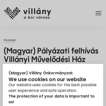
Főoldal
Főoldal
Rendelettár
(Magyar) Pályázati felhívás
Villányi Művelődési Ház
Turizmus
igazgató
(Magyar) Villány Önkormányzat
Jelentkezési határidő:
| Munkakör:
21. Jun 2021
We use cookies on our website
Our website uses cookies for the best possible
Igazgató
user experience and safe operation.
Villány Város Önkormányzata pályázatot hirdet
The protection of your data is important to
us!
a Villányi Művelődési Ház igazgatói