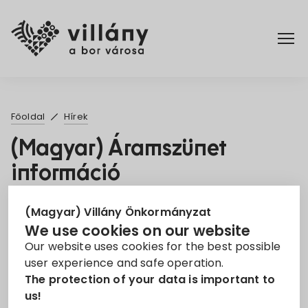
Főoldal
Főoldal
Hírek
Rendelettár
(Magyar) Áramszünet
információ
Turizmus
19. Apr 2021
(Magyar) Villány Önkormányzat
We use cookies on our website
Áramszünet
EON
Információ
Our website uses cookies for the best possible
user experience and safe operation.
Sorry, this entry is only available in
Magyar
.
The protection of your data is important to
us!