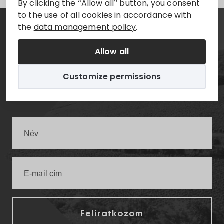
By clicking the “Allow all” button, you consent
to the use of all cookies in accordance with
the
data management policy
.
Hírlevél
Allow all
Értesüljön elsőként a legfrissebb villányi
Customize permissions
infókról!