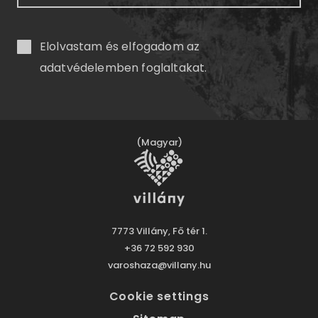
Elolvastam és elfogadom az
adatvédelemben
foglaltakat.
(Magyar)
7773 Villány, Fő tér 1.
+36 72 592 930
varoshaza@villany.hu
Cookie settings