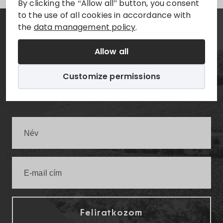
By clicking the “Allow all” button, you consent
to the use of all cookies in accordance with
the
data management policy
.
Hírlevél
Allow all
Értesüljön elsőként a legfrissebb villányi
Customize permissions
infókról!