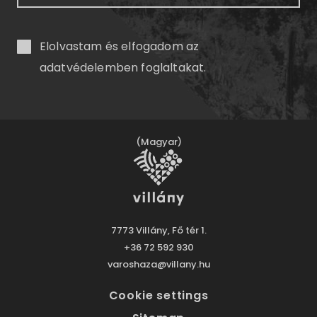
Elolvastam és elfogadom az
adatvédelemben
foglaltakat.
(Magyar)
7773 Villány, Fő tér 1.
+36 72 592 930
varoshaza@villany.hu
Cookie settings