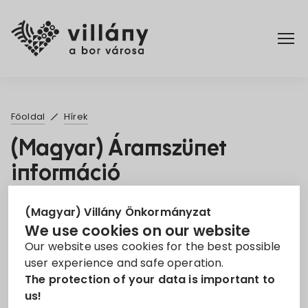
Főoldal
Főoldal
Hírek
Rendelettár
(Magyar) Áramszünet
információ
Turizmus
7. Oct 2021
(Magyar) Villány Önkormányzat
We use cookies on our website
Áramszünet
EON
Információ
Our website uses cookies for the best possible
user experience and safe operation.
Sorry, this entry is only available in
Magyar
.
The protection of your data is important to
us!