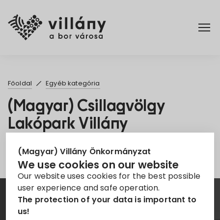
Főoldal
Főoldal
Egyéb kategória
Rendelettár
(Magyar) Csillagvölgy
Lakópark Villány
Turizmus
Sorry, this entry is only available in
Magyar
.
(Magyar) Villány Önkormányzat
We use cookies on our website
Our website uses cookies for the best possible
user experience and safe operation.
The protection of your data is important to
Hírlevél
us!