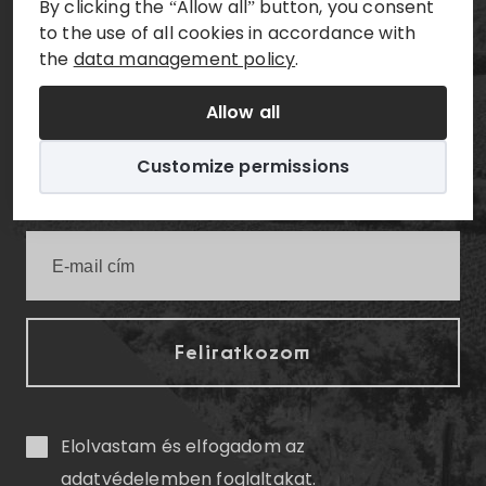
By clicking the “Allow all” button, you consent
to the use of all cookies in accordance with
Értesüljön elsőként a legfrissebb villányi
the
data management policy
.
infókról!
Allow all
Customize permissions
Elolvastam és elfogadom az
adatvédelemben
foglaltakat.