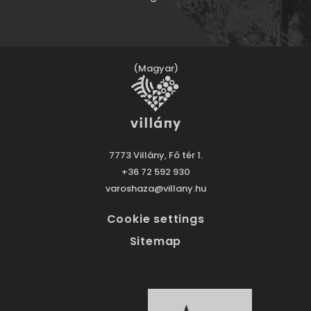
(Magyar)
7773 Villány, Fő tér 1.
+36 72 592 930
varoshaza@villany.hu
Cookie settings
Sitemap