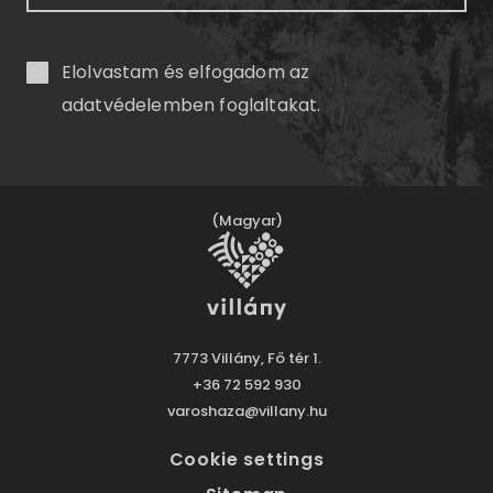
Elolvastam és elfogadom az
adatvédelemben
foglaltakat.
(Magyar)
7773 Villány, Fő tér 1.
+36 72 592 930
varoshaza@villany.hu
Cookie settings