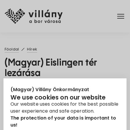
Főoldal
Főoldal
Hírek
Rendelettár
(Magyar) Eislingen tér
lezárása
Turizmus
21. May 2021
(Magyar) Villány Önkormányzat
We use cookies on our website
Eislingen
Lezárás
Tér
Our website uses cookies for the best possible
user experience and safe operation.
Sorry, this entry is only available in
Magyar
.
The protection of your data is important to
us!