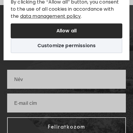
By clicking the “Allow all” button, you consent
to the use of all cookies in accordance with
the
data management policy
.
Hírlevél
Allow all
Értesüljön elsőként a legfrissebb villányi
Customize permissions
infókról!