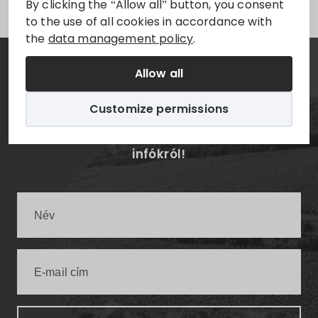
By clicking the “Allow all” button, you consent
to the use of all cookies in accordance with
the
data management policy
.
Allow all
Hírlevél
Customize permissions
Értesüljön elsőként a legfrissebb villányi
infókról!