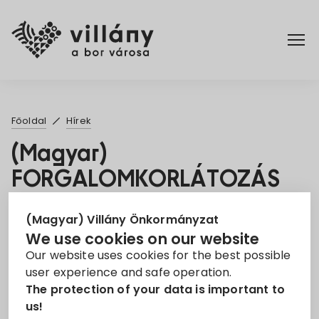
Főoldal
Főoldal
Hírek
Rendelettár
(Magyar)
FORGALOMKORLÁTOZÁS
Turizmus
2024.07.17.
(Magyar) Villány Önkormányzat
15. Jul 2024
We use cookies on our website
Our website uses cookies for the best possible
forgalomkorlátozás
user experience and safe operation.
The protection of your data is important to
Sorry, this entry is only available in
Magyar
.
us!