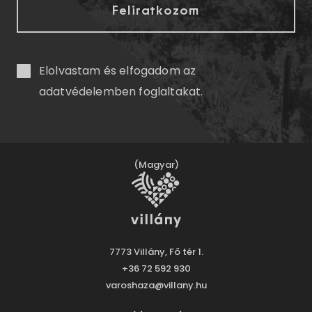
Elolvastam és elfogadom az
adatvédelemben
foglaltakat.
(Magyar)
7773 Villány, Fő tér 1.
+36 72 592 930
varoshaza@villany.hu