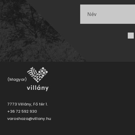
(Magyar)
7773 Villány, Fő tér 1.
+36 72 592 930
varoshaza@villany.hu