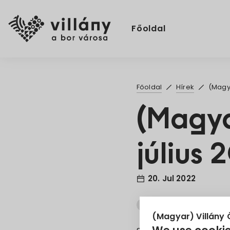
Főoldal
Főoldal
Hírek
(Magya
(Magy
július
20. Jul 2022
hőségriadó
páraka
(Magyar) Villány