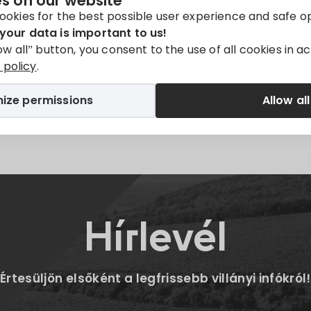
s on our website
y available in
Magyar
.
ookies for the best possible user experience and safe o
your data is important to us!
low all” button, you consent to the use of all cookies in 
policy
.
ize permissions
Allow all
Twitter
E-mail
Hírlevél
Értesüljön elsőként a legfrissebb villányi infókról!