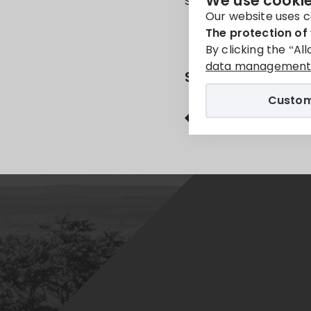
We use cookie
Sorry, this entry is onl
Our website uses c
The protection of 
By clicking the “Al
data management 
Share
Custom
Facebook