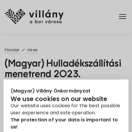
Főoldal
Főoldal
Hírek
Rendelettár
(Magyar) Hulladékszállítási
menetrend 2023.
Turizmus
31. May 2023
(Magyar) Villány Önkormányzat
We use cookies on our website
Hulladékszállítás
Our website uses cookies for the best possible
user experience and safe operation.
Sorry, this entry is only available in
Magyar
.
The protection of your data is important to
us!