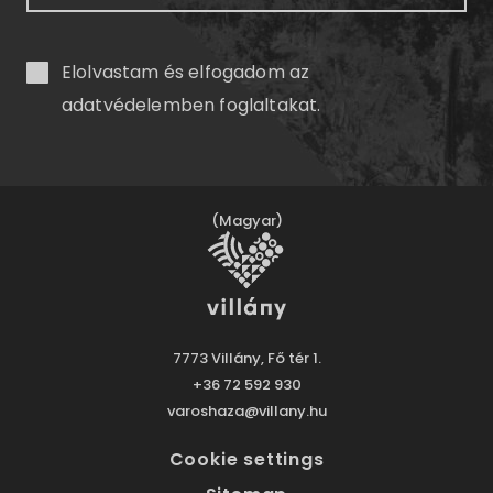
Elolvastam és elfogadom az
adatvédelemben
foglaltakat.
(Magyar)
7773 Villány, Fő tér 1.
+36 72 592 930
varoshaza@villany.hu
Cookie settings