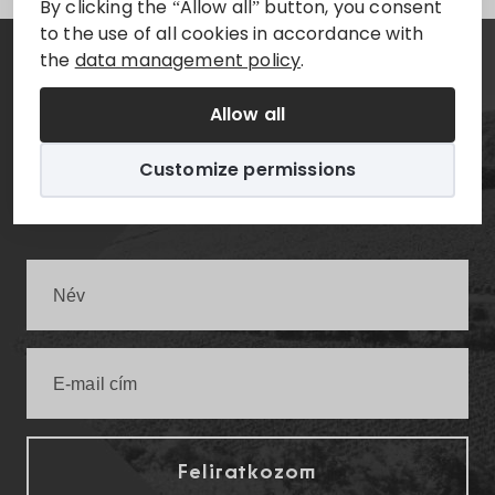
By clicking the “Allow all” button, you consent
to the use of all cookies in accordance with
the
data management policy
.
Hírlevél
Allow all
Értesüljön elsőként a legfrissebb villányi
Customize permissions
infókról!