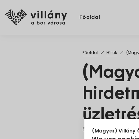
Főoldal
Főoldal
Hírek
(Magya
(Magya
hirdet
üzletré
1. Apr 2026
(Magyar) Villány