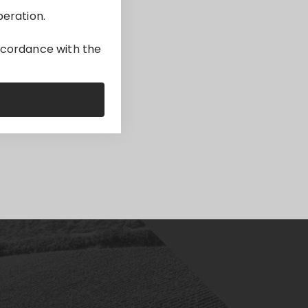
peration.
accordance with the