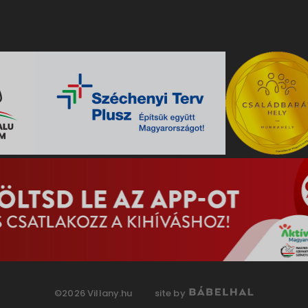
©2026 Villany.hu
site by