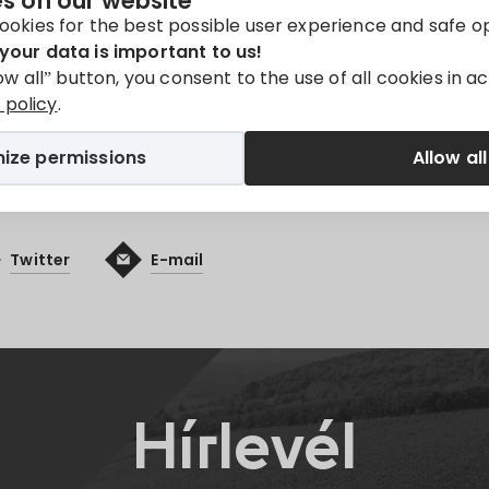
s on our website
őtábla
Végrehajtás
ookies for the best possible user experience and safe o
your data is important to us!
y available in
Magyar
.
low all” button, you consent to the use of all cookies in 
policy
.
ize permissions
Allow all
Twitter
E-mail
Hírlevél