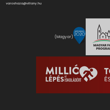
varoshaza@villany.hu
(Magyar)