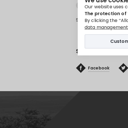
We use cookie
Hirdetmények
Hirdet
Our website uses c
The protection of 
Sorry, this entry is onl
By clicking the “Al
data management 
Custom
Share
Facebook