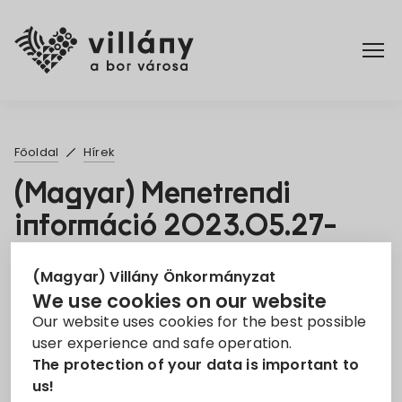
Főoldal
Főoldal
Hírek
Rendelettár
(Magyar) Menetrendi
információ 2023.05.27-
Turizmus
2023.05.28.
(Magyar) Villány Önkormányzat
25. Apr 2023
We use cookies on our website
Our website uses cookies for the best possible
Információ
máv
menetrend
user experience and safe operation.
Pünkösdi Nyitott Pincék
tájékoztató
The protection of your data is important to
us!