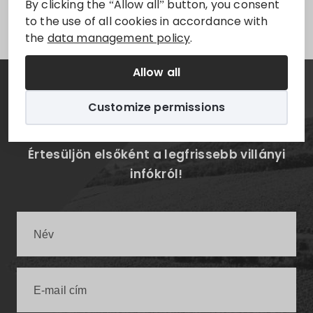
Sorry, this entry is only available in
Magyar
.
By clicking the “Allow all” button, you consent
to the use of all cookies in accordance with
the
data management policy
.
Allow all
Hírlevél
Customize permissions
Értesüljön elsőként a legfrissebb villányi
infókról!