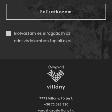
Elolvastam és elfogadom az
adatvédelemben
foglaltakat.
(Magyar)
7773 Villány, Fő tér 1.
+36 72 592 930
varoshaza@villany.hu