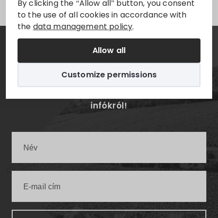
By clicking the “Allow all” button, you consent
to the use of all cookies in accordance with
the
data management policy
.
Allow all
Hírlevél
Customize permissions
Értesüljön elsőként a legfrissebb villányi
infókról!