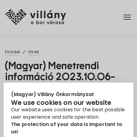
Főoldal
Főoldal
Hírek
Rendelettár
(Magyar) Menetrendi
információ 2023.10.06-
Turizmus
2023.10.08.
(Magyar) Villány Önkormányzat
8. Sep 2023
We use cookies on our website
Our website uses cookies for the best possible
Információ
máv
Tájékozató
user experience and safe operation.
The protection of your data is important to
Sorry, this entry is only available in
Magyar
.
us!