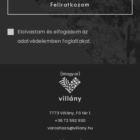
Elolvastam és elfogadom az
adatvédelemben
foglaltakat.
(Magyar)
7773 Villány, Fő tér 1.
+36 72 592 930
varoshaza@villany.hu